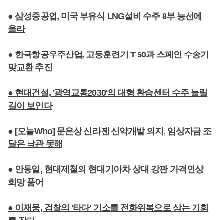
● 삼성중공업, 미국 부유식 LNG설비 수주 8부 능선에
올라
● 한국항공우주산업, 고등훈련기 T-50과 스페인 수송기
맞교환 추진
● 현대건설, '광역교통2030'의 대형 환승센터 수주 늘릴
길이 보인다
● [오늘Who] 문은상 신라젠 신약개발 의지, 임상자금 조
달은 낙관 못해
● 안동일, 현대제철의 현대기아차 상대 강판 가격인상
희망 품어
● 이재웅, 검찰의 '타다' 기소를 전화위복으로 삼는 기회