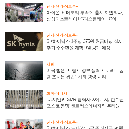
전자·전기·정보통신
아이폰18 '메모리 부족'에 출시 지연되나,
삼성디스플레이 LG디스플레이 LG이노
텍 '탈애플' 수익 다각화 속도
전자·전기·정보통신
SK하이닉스 1주당 375원 현금배당 실시,
추가 주주환원 계획 9월 공개 예정
사회
미국 법원 "트럼프 정부 풍력 프로젝트 동
결 조치는 위법", 해제 명령 내려
화학·에너지
'DL이앤씨 SMR 협력사' X에너지, '한수원
포스코 동맹' 센트러스에너지와 우라늄
계약 체결
전자·전기·정보통신
SK하이닉스 노사 '성과급 주식지급' 평행