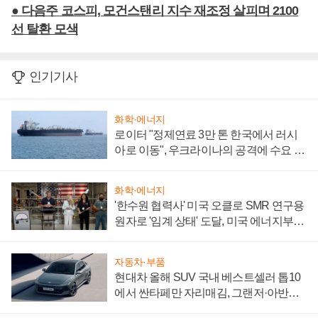
● 다음주 코스피, 모건스탠리 지수 재조정 살피며 2100
선 탈환 모색
인기기사
화학·에너지
로이터 "정제연료 3만 톤 한국에서 러시
아로 이동", 우크라이나의 공격에 수요 늘
어
화학·에너지
'한수원 협력사' 미국 오클로 SMR 연구용
원자로 '임계 상태' 도달, 미국 에너지부
"중요한 이정표"
자동차·부품
현대차 올해 SUV 국내 베스트셀러 톱10
에서 싼타페만 자리매김, 그랜저·아반떼
'세단 쌍끌이'로 내수 방어