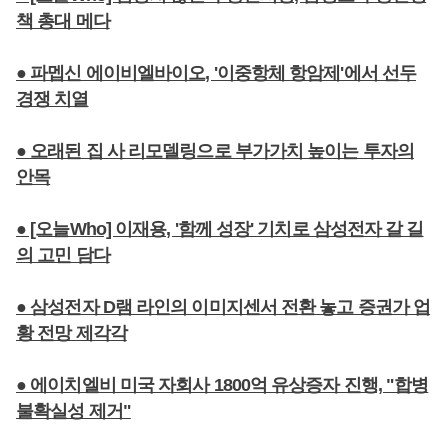
책 총대 메다
● 파멥신 에이비엘바이오, '이중항체 항암제'에서 선두
경쟁 치열
● 오래된 집 사 리모델링으로 부가가치 높이는 투자의
안목
● [오늘Who] 이재용, '함께 성장' 기치로 삼성전자 갈 길
의 고민 담다
● 삼성전자 D램 라인의 이미지센서 전환 놓고 증권가 업
황 전망 제각각
● 에이치엘비 미국 자회사 1800억 유상증자 진행, "합병
불확실성 제거"