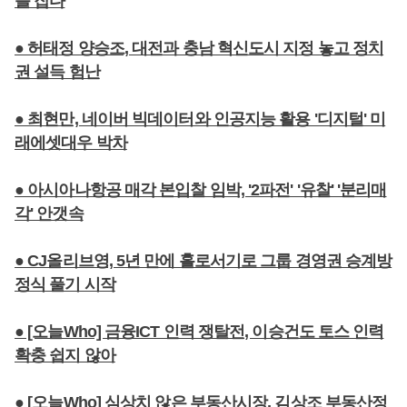
를 잡다
● 허태정 양승조, 대전과 충남 혁신도시 지정 놓고 정치
권 설득 험난
● 최현만, 네이버 빅데이터와 인공지능 활용 '디지털' 미
래에셋대우 박차
● 아시아나항공 매각 본입찰 임박, '2파전' '유찰' '분리매
각' 안갯속
● CJ올리브영, 5년 만에 홀로서기로 그룹 경영권 승계방
정식 풀기 시작
● [오늘Who] 금융ICT 인력 쟁탈전, 이승건도 토스 인력
확충 쉽지 않아
● [오늘Who] 심상치 않은 부동산시장, 김상조 부동산정