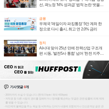
선, 곽노정 'N% 성과급' 법적 논란 벗을지
주목
금융
우체국 '매일이자 파킹통장' 5만 계좌 한
정으로 다시 출시, 최고 연 2.0% 금리
정치
AI시대 맞아 25년 만에 전력산업 구조개
편 시동, '발전5사 통합' 넘어 '한전 지주사'
재편론도
기사댓글
0
개
200자까지 쓰실 수 있습니다. (현재 0 byte / 최대 400byte)
저작권 등 다른 사람의 권리를 침해하거나 명예를 훼손하는 댓글은 관련 법률에 의해 제재
를 받을 수 있습니다.
타인에게 불쾌감을 주는 욕설 등 비하하는 단어가 내용에 포함되거나 인신공격성 글은 관