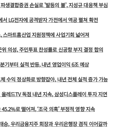
 파생결합증권 손실로 '발등의 불', 지성규 대응책 부심
V에서 LG전자에 공격받자 가전에서 역공 펼쳐 확전
스, 스마트홈산업 지원정책에 사업기회 넓어져
군위 의성, 주민투표 찬성률로 신공항 부지 결정 합의
4분기부터 실적 반등, 내년 영업이익 6조 예상
체 수익 정상화로 방향잡아, 내년 전체 실적 증가 가능
 올레드TV 독점 내년 지속, 삼성디스플레이 투자 지연
45.2%로 떨어져, ‘조국 의혹’ 부정적 영향 지속
 손태승, 우리금융지주 회장과 우리은행장 겸직 이어갈까