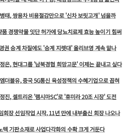
 예병태, 쌍용차 비용절감만으로 '신차 보릿고개' 넘을까
약품 경쟁약물 잇단 허가에 당뇨치료제 효능 높이기 힘써
 경영권 승계 차질에도 '승계 지렛대' 올리브영 계속 맡나
 현정은, 현대그룹 '남북경협 희망고문' 이제는 끝내고 싶다
케이엠더블유, 중국 5G통신 육성정책의 수혜기업으로 꼽혀
서정진, 셀트리온 '램시마SC'로 '휴미라 20조 시장' 도전
후임회장 선임작업 시작, 11년 만에 내부출신 회장 나오나
이노텍 기판소재로 사업다각화의 수확 크게 거둔다