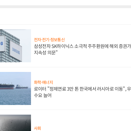
전자·전기·정보통신
삼성전자 SK하이닉스 소극적 주주환원에 해외 증권가 
지속성 의문"
화학·에너지
로이터 "정제연료 3만 톤 한국에서 러시아로 이동",
수요 늘어
사회