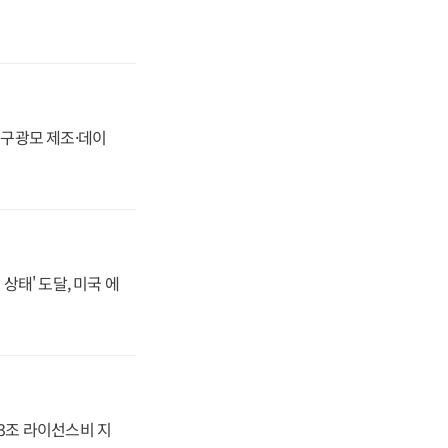
화, 구광모 제조·데이
상태' 도달, 미국 에
.3조 라이선스비 지