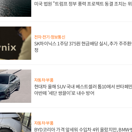
미국 법원 "트럼프 정부 풍력 프로젝트 동결 조치는 위
전자·전기·정보통신
SK하이닉스 1주당 375원 현금배당 실시, 추가 주주환
정
자동차·부품
현대차 올해 SUV 국내 베스트셀러 톱10에서 싼타페만
아반떼 '세단 쌍끌이'로 내수 방어
자동차·부품
BYD코리아 가격 앞세워 수입차 4위 올랐지만, BMW