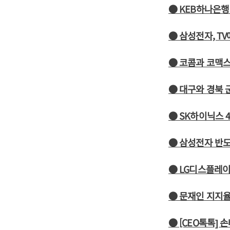
● KEB하나은행
● 삼성전자, T
● 코콤과 코맥
● 대구와 경북 
● SK하이닉스 
● 삼성전자 반도
● LG디스플레이
● 문재인 지지율 
● [CEO톡톡]