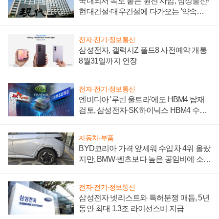
국내외서 속도 붙는 원전 사업, 삼성물산·
현대건설·대우건설에 다가오는 '약속의
시간'
전자·전기·정보통신
삼성전자, 갤럭시Z 폴드8 사전예약 개통
8월31일까지 연장
전자·전기·정보통신
엔비디아 '루빈 울트라'에도 HBM4 탑재
검토, 삼성전자·SK하이닉스 HBM4 수율
에 주도권 갈린다
자동차·부품
BYD코리아 가격 앞세워 수입차 4위 올랐
지만, BMW·벤츠보다 높은 공임비에 소비
자 불만 폭발
전자·전기·정보통신
삼성전자 넷리스트와 특허분쟁 매듭, 5년
동안 최대 1.3조 라이선스비 지급