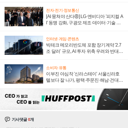
전자·전기·정보통신
[AI 뭉쳐야 산다⑧] LG·엔비디아 '피지컬 A
I' 동맹 강화, 구광모 제조·데이터·기술 결
집해 종합 로보틱스 기업으로
인터넷·게임·콘텐츠
빅테크 메모리반도체 포함 장기계약 '2.7
조 달러' 규모, AI 투자 위축 우려와 반대
신호
소비자·유통
이부진 야심작 '신라스테이' 서울신라호
텔보다 잘 나가, 평택·주문진·해남·건대로
성장판 더 넓힌다
기사댓글
0
개