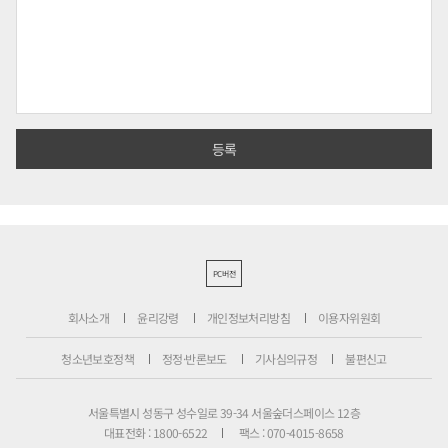
PC버전
회사소개
윤리강령
개인정보처리방침
이용자위원회
청소년보호정책
정정·반론보도
기사심의규정
불편신고
서울특별시 성동구 성수일로 39-34 서울숲더스페이스 12층
대표전화 : 1800-6522
팩스 : 070-4015-8658