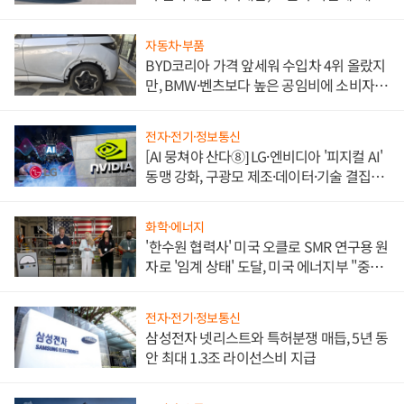
쌍끌이'로 내수 방어
자동차·부품
BYD코리아 가격 앞세워 수입차 4위 올랐지
만, BMW·벤츠보다 높은 공임비에 소비자
불만 폭발
전자·전기·정보통신
[AI 뭉쳐야 산다⑧] LG·엔비디아 '피지컬 AI'
동맹 강화, 구광모 제조·데이터·기술 결집
해 종합 로보틱스 기업으로
화학·에너지
'한수원 협력사' 미국 오클로 SMR 연구용 원
자로 '임계 상태' 도달, 미국 에너지부 "중요
한 이정표"
전자·전기·정보통신
삼성전자 넷리스트와 특허분쟁 매듭, 5년 동
안 최대 1.3조 라이선스비 지급