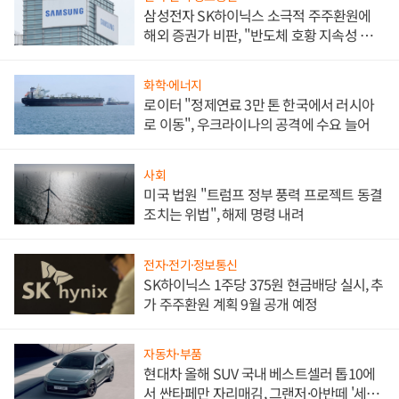
삼성전자 SK하이닉스 소극적 주주환원에
해외 증권가 비판, "반도체 호황 지속성 의
문"
화학·에너지
로이터 "정제연료 3만 톤 한국에서 러시아
로 이동", 우크라이나의 공격에 수요 늘어
사회
미국 법원 "트럼프 정부 풍력 프로젝트 동결
조치는 위법", 해제 명령 내려
전자·전기·정보통신
SK하이닉스 1주당 375원 현금배당 실시, 추
가 주주환원 계획 9월 공개 예정
자동차·부품
현대차 올해 SUV 국내 베스트셀러 톱10에
서 싼타페만 자리매김, 그랜저·아반떼 '세단