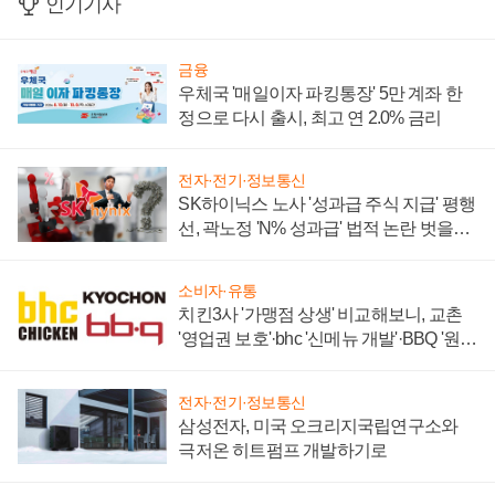
인기기사
금융
우체국 '매일이자 파킹통장' 5만 계좌 한
정으로 다시 출시, 최고 연 2.0% 금리
전자·전기·정보통신
SK하이닉스 노사 '성과급 주식 지급' 평행
선, 곽노정 'N% 성과급' 법적 논란 벗을지
주목
소비자·유통
치킨3사 '가맹점 상생' 비교해보니, 교촌
'영업권 보호'·bhc '신메뉴 개발'·BBQ '원가
부담'
전자·전기·정보통신
삼성전자, 미국 오크리지국립연구소와
극저온 히트펌프 개발하기로