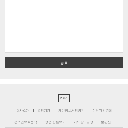
PC버전
회사소개
윤리강령
개인정보처리방침
이용자위원회
청소년보호정책
정정·반론보도
기사심의규정
불편신고