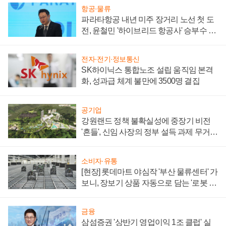
항공·물류
파라타항공 내년 미주 장거리 노선 첫 도
전, 윤철민 '하이브리드 항공사' 승부수 통
할까
전자·전기·정보통신
SK하이닉스 통합노조 설립 움직임 본격
화, 성과급 체계 불만에 3500명 결집
공기업
강원랜드 정책 불확실성에 중장기 비전
'흔들', 신임 사장의 정부 설득 과제 무거워
져
소비자·유통
[현장] 롯데마트 야심작 '부산 물류센터' 가
보니, 장보기 상품 자동으로 담는 '로봇 40
0대' 장관
금융
삼섬증권 '상반기 영업이익 1조 클럽' 실