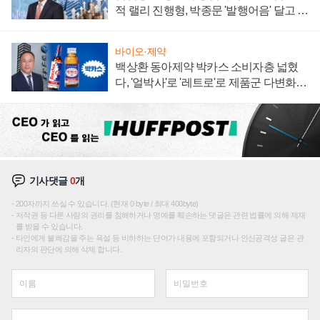
적 랠리 진행형, 박종문 '발행어음' 달고 연
임 향하나
바이오·제약
백상환 동아제약 박카스 소비자층 넓혔
다, '얼박사'로 '레트로'로 제품군 다변화
주효
기사댓글
0
개
200자까지 쓰실 수 있습니다. (현재 0 byte / 최대 400byte)
저작권 등 다른 사람의 권리를 침해하거나 명예를 훼손하는 댓글은 관련 법률에 의해 제재
를 받을 수 있습니다.
타인에게 불쾌감을 주는 욕설 등 비하하는 단어가 내용에 포함되거나 인신공격성 글은 관
리자의 판단에 의해 삭제 합니다.