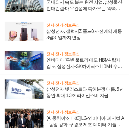
국내외서 속도 붙는 원전 사업, 삼성물산·
현대건설·대우건설에 다가오는 '약속의
시간'
전자·전기·정보통신
삼성전자, 갤럭시Z 폴드8 사전예약 개통
8월31일까지 연장
전자·전기·정보통신
엔비디아 '루빈 울트라'에도 HBM4 탑재
검토, 삼성전자·SK하이닉스 HBM4 수율
에 주도권 갈린다
전자·전기·정보통신
삼성전자 넷리스트와 특허분쟁 매듭, 5년
동안 최대 1.3조 라이선스비 지급
전자·전기·정보통신
[AI 뭉쳐야 산다⑧] LG·엔비디아 '피지컬 A
I' 동맹 강화, 구광모 제조·데이터·기술 결