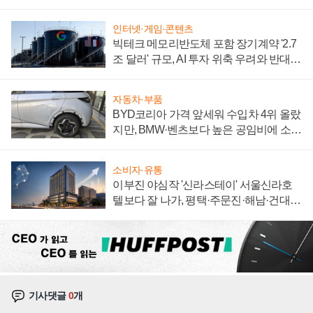
집해 종합 로보틱스 기업으로
인터넷·게임·콘텐츠
빅테크 메모리반도체 포함 장기계약 '2.7
조 달러' 규모, AI 투자 위축 우려와 반대
신호
자동차·부품
BYD코리아 가격 앞세워 수입차 4위 올랐
지만, BMW·벤츠보다 높은 공임비에 소비
자 불만 폭발
소비자·유통
이부진 야심작 '신라스테이' 서울신라호
텔보다 잘 나가, 평택·주문진·해남·건대로
성장판 더 넓힌다
기사댓글
0
개