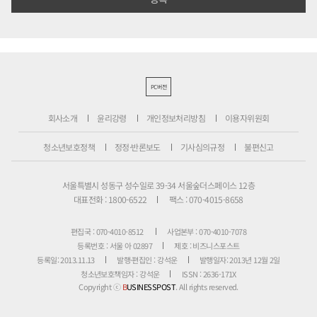
PC버전
회사소개
윤리강령
개인정보처리방침
이용자위원회
청소년보호정책
정정·반론보도
기사심의규정
불편신고
서울특별시 성동구 성수일로 39-34 서울숲더스페이스 12층
대표전화 : 1800-6522
팩스 : 070-4015-8658
편집국 : 070-4010-8512
사업본부 : 070-4010-7078
등록번호 : 서울 아 02897
제호 : 비즈니스포스트
등록일: 2013.11.13
발행·편집인 : 강석운
발행일자: 2013년 12월 2일
청소년보호책임자 : 강석운
ISSN : 2636-171X
Copyright ⓒ
B
USINESSPOST
. All rights reserved.