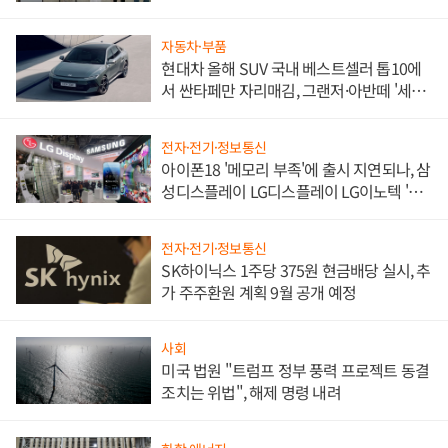
한 이정표"
자동차·부품
현대차 올해 SUV 국내 베스트셀러 톱10에
서 싼타페만 자리매김, 그랜저·아반떼 '세단
쌍끌이'로 내수 방어
전자·전기·정보통신
아이폰18 '메모리 부족'에 출시 지연되나, 삼
성디스플레이 LG디스플레이 LG이노텍 '탈
애플' 수익 다각화 속도
전자·전기·정보통신
SK하이닉스 1주당 375원 현금배당 실시, 추
가 주주환원 계획 9월 공개 예정
사회
미국 법원 "트럼프 정부 풍력 프로젝트 동결
조치는 위법", 해제 명령 내려