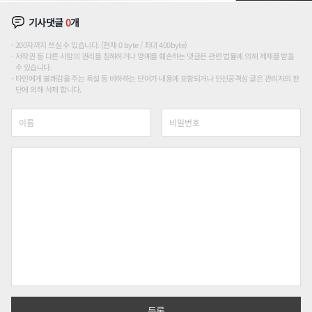
기사댓글
0
개
200자까지 쓰실 수 있습니다. (현재 0 byte / 최대 400byte)
저작권 등 다른 사람의 권리를 침해하거나 명예를 훼손하는 댓글은 관련 법률에 의해 제재를 받을
수 있습니다.
타인에게 불쾌감을 주는 욕설 등 비하하는 단어가 내용에 포함되거나 인신공격성 글은 관리자의 판
단에 의해 삭제 합니다.