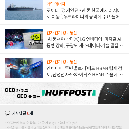
화학·에너지
로이터 "정제연료 3만 톤 한국에서 러시아
로 이동", 우크라이나의 공격에 수요 늘어
전자·전기·정보통신
[AI 뭉쳐야 산다⑧] LG·엔비디아 '피지컬 AI'
동맹 강화, 구광모 제조·데이터·기술 결집
해 종합 로보틱스 기업으로
전자·전기·정보통신
엔비디아 '루빈 울트라'에도 HBM4 탑재 검
토, 삼성전자·SK하이닉스 HBM4 수율에 주
도권 갈린다
기사댓글
0
개
200자까지 쓰실 수 있습니다. (현재 0 byte / 최대 400byte)
저작권 등 다른 사람의 권리를 침해하거나 명예를 훼손하는 댓글은 관련 법률에 의해 제재를 받을