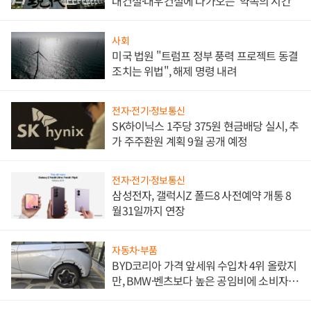
대건설·대우건설에 다가오는 '약속의 시간'
사회
미국 법원 "트럼프 정부 풍력 프로젝트 동결
조치는 위법", 해제 명령 내려
전자·전기·정보통신
SK하이닉스 1주당 375원 현금배당 실시, 추
가 주주환원 계획 9월 공개 예정
전자·전기·정보통신
삼성전자, 갤럭시Z 폴드8 사전예약 개통 8
월31일까지 연장
자동차·부품
BYD코리아 가격 앞세워 수입차 4위 올랐지
만, BMW·벤츠보다 높은 공임비에 소비자
불만 폭발