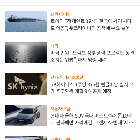
문"
화학·에너지
로이터 "정제연료 3만 톤 한국에서 러시아
로 이동", 우크라이나의 공격에 수요 늘어
사회
미국 법원 "트럼프 정부 풍력 프로젝트 동결
조치는 위법", 해제 명령 내려
전자·전기·정보통신
SK하이닉스 1주당 375원 현금배당 실시, 추
가 주주환원 계획 9월 공개 예정
자동차·부품
현대차 올해 SUV 국내 베스트셀러 톱10에
서 싼타페만 자리매김, 그랜저·아반떼 '세단
쌍끌이'로 내수 방어