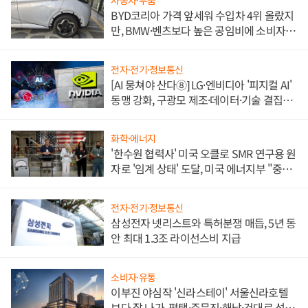
자동차·부품
BYD코리아 가격 앞세워 수입차 4위 올랐지
만, BMW·벤츠보다 높은 공임비에 소비자
불만 폭발
전자·전기·정보통신
[AI 뭉쳐야 산다⑧] LG·엔비디아 '피지컬 AI'
동맹 강화, 구광모 제조·데이터·기술 결집
해 종합 로보틱스 기업으로
화학·에너지
'한수원 협력사' 미국 오클로 SMR 연구용 원
자로 '임계 상태' 도달, 미국 에너지부 "중요
한 이정표"
전자·전기·정보통신
삼성전자 넷리스트와 특허분쟁 매듭, 5년 동
안 최대 1.3조 라이선스비 지급
소비자·유통
이부진 야심작 '신라스테이' 서울신라호텔
보다 잘 나가, 평택·주문진·해남·건대로 성