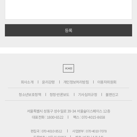
PC버전
회사소개
윤리강령
개인정보처리방침
이용자위원회
청소년보호정책
정정·반론보도
기사심의규정
불편신고
서울특별시 성동구 성수일로 39-34 서울숲더스페이스 12층
대표전화 : 1800-6522
팩스 : 070-4015-8658
편집국 : 070-4010-8512
사업본부 : 070-4010-7078