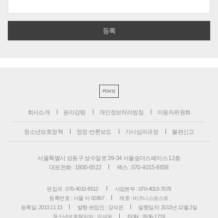
PC버전
회사소개
윤리강령
개인정보처리방침
이용자위원회
청소년보호정책
정정·반론보도
기사심의규정
불편신고
서울특별시 성동구 성수일로 39-34 서울숲더스페이스 12층
대표전화 : 1800-6522
팩스 : 070-4015-8658
편집국 : 070-4010-8512
사업본부 : 070-4010-7078
등록번호 : 서울 아 02897
제호 : 비즈니스포스트
등록일: 2013.11.13
발행·편집인 : 강석운
발행일자: 2013년 12월 2일
청소년보호책임자 : 강석운
ISSN : 2636-171X