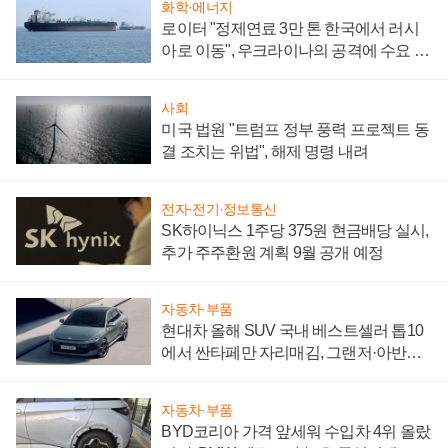
화학·에너지
로이터 "정제연료 3만 톤 한국에서 러시
아로 이동", 우크라이나의 공격에 수요 늘
어
사회
미국 법원 "트럼프 정부 풍력 프로젝트 동
결 조치는 위법", 해제 명령 내려
전자·전기·정보통신
SK하이닉스 1주당 375원 현금배당 실시,
추가 주주환원 계획 9월 공개 예정
자동차·부품
현대차 올해 SUV 국내 베스트셀러 톱10
에서 싼타페만 자리매김, 그랜저·아반떼
'세단 쌍끌이'로 내수 방어
자동차·부품
BYD코리아 가격 앞세워 수입차 4위 올랐