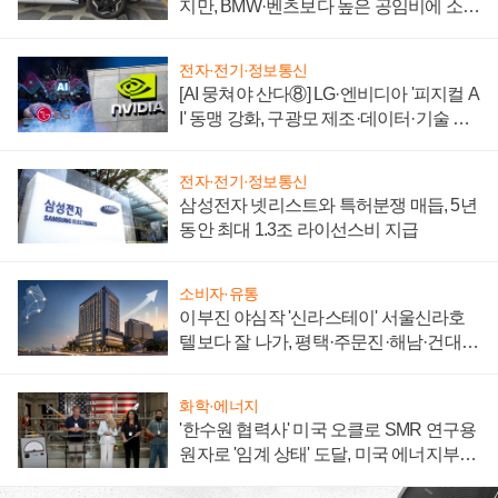
지만, BMW·벤츠보다 높은 공임비에 소비
자 불만 폭발
전자·전기·정보통신
[AI 뭉쳐야 산다⑧] LG·엔비디아 '피지컬 A
I' 동맹 강화, 구광모 제조·데이터·기술 결
집해 종합 로보틱스 기업으로
전자·전기·정보통신
삼성전자 넷리스트와 특허분쟁 매듭, 5년
동안 최대 1.3조 라이선스비 지급
소비자·유통
이부진 야심작 '신라스테이' 서울신라호
텔보다 잘 나가, 평택·주문진·해남·건대로
성장판 더 넓힌다
화학·에너지
'한수원 협력사' 미국 오클로 SMR 연구용
원자로 '임계 상태' 도달, 미국 에너지부
"중요한 이정표"