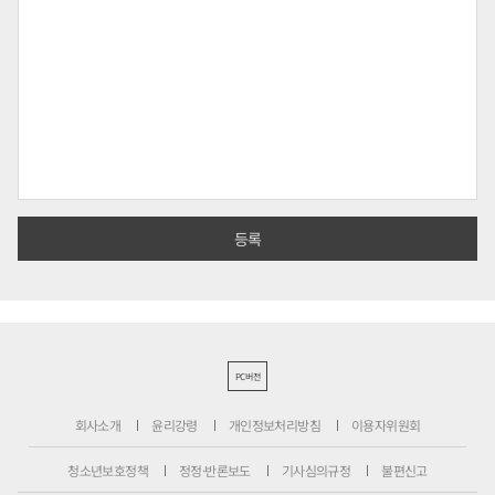
PC버전
회사소개
윤리강령
개인정보처리방침
이용자위원회
청소년보호정책
정정·반론보도
기사심의규정
불편신고