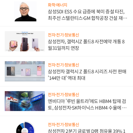
화학·에너지
삼성SDI ESS 수요 급증에 북미 증설 타진,
최주선 스텔란티스·GM 합작공장 건설 재추
진하나
전자·전기·정보통신
삼성전자, 갤럭시Z 폴드8 사전예약 개통 8
월31일까지 연장
전자·전기·정보통신
삼성전자 갤럭시 Z 폴드8 시리즈 사전 판매
'144만 대' 역대 최대
전자·전기·정보통신
엔비디아 '루빈 울트라'에도 HBM4 탑재 검
토, 삼성전자·SK하이닉스 HBM4 수율에 주
도권 갈린다
전자·전기·정보통신
삼성전자 2분기 글로벌 D램 점유율 39% 1