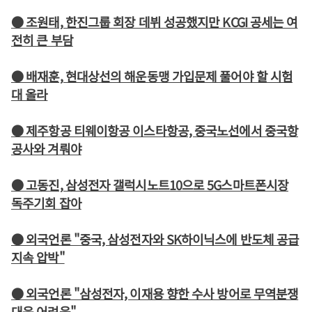
● 조원태, 한진그룹 회장 데뷔 성공했지만 KCGI 공세는 여
전히 큰 부담
● 배재훈, 현대상선의 해운동맹 가입문제 풀어야 할 시험
대 올라
● 제주항공 티웨이항공 이스타항공, 중국노선에서 중국항
공사와 겨뤄야
● 고동진, 삼성전자 갤럭시노트10으로 5G스마트폰시장
독주기회 잡아
● 외국언론 "중국, 삼성전자와 SK하이닉스에 반도체 공급
지속 압박"
● 외국언론 "삼성전자, 이재용 향한 수사 방어로 무역분쟁
대응 어려움"