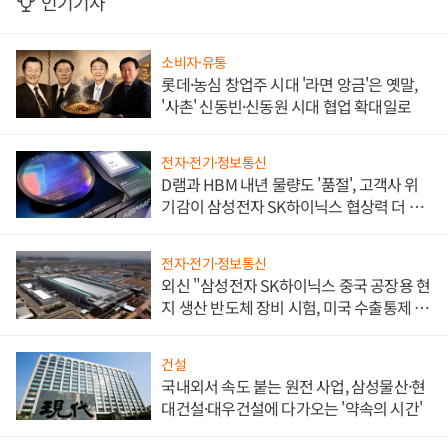
인기기사
소비자·유통
롯데·농심 창업주 시대 '라면 앙금'은 옛말,
'사촌' 신동빈·신동원 시대 협업 확대일로
전자·전기·정보통신
D램과 HBM 내년 물량도 '품절', 고객사 위
기감이 삼성전자 SK하이닉스 협상력 더 키
워
전자·전기·정보통신
외신 "삼성전자 SK하이닉스 중국 공장용 현
지 생산 반도체 장비 시험, 미국 수출통제 대
비"
건설
국내외서 속도 붙는 원전 사업, 삼성물산·현
대건설·대우건설에 다가오는 '약속의 시간'