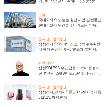
기감이 삼성전자 SK하이닉스 협상력 더
키워
건설
국내외서 속도 붙는 원전 사업, 삼성물산·
현대건설·대우건설에 다가오는 '약속의
시간'
전자·전기·정보통신
삼성전자 SK하이닉스 소극적 주주환원
에 해외 증권가 비판, "반도체 호황 지속
성 의문"
화학·에너지
삼성SDI ESS 수요 급증에 북미 증설 타
진, 최주선 스텔란티스·GM 합작공장 건
설 재추진하나
전자·전기·정보통신
삼성전자, 갤럭시Z 폴드8 사전예약 개통
8월31일까지 연장