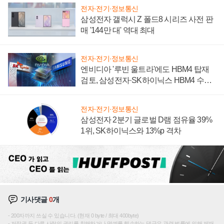
전자·전기·정보통신
삼성전자 갤럭시 Z 폴드8 시리즈 사전 판
매 '144만 대' 역대 최대
전자·전기·정보통신
엔비디아 '루빈 울트라'에도 HBM4 탑재
검토, 삼성전자·SK하이닉스 HBM4 수율
에 주도권 갈린다
전자·전기·정보통신
삼성전자 2분기 글로벌 D램 점유율 39%
1위, SK하이닉스와 13%p 격차
기사댓글
0
개
200자까지 쓰실 수 있습니다. (현재 0 byte / 최대 400byte)
저작권 등 다른 사람의 권리를 침해하거나 명예를 훼손하는 댓글은 관련 법률에 의해 제재