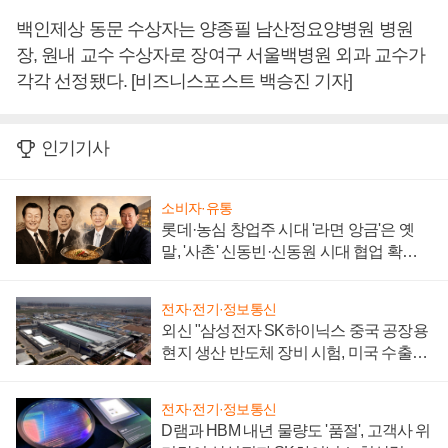
백인제상 동문 수상자는 양종필 남산정요양병원 병원
장, 원내 교수 수상자로 장여구 서울백병원 외과 교수가
각각 선정됐다. [비즈니스포스트 백승진 기자]
인기기사
소비자·유통
롯데·농심 창업주 시대 '라면 앙금'은 옛
말, '사촌' 신동빈·신동원 시대 협업 확대
일로
전자·전기·정보통신
외신 "삼성전자 SK하이닉스 중국 공장용
현지 생산 반도체 장비 시험, 미국 수출통
제 대비"
전자·전기·정보통신
D램과 HBM 내년 물량도 '품절', 고객사 위