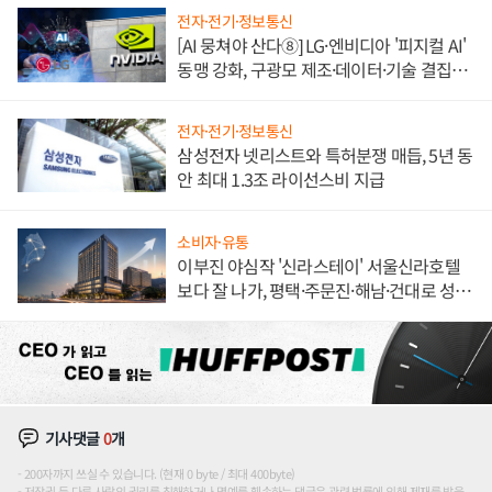
전자·전기·정보통신
[AI 뭉쳐야 산다⑧] LG·엔비디아 '피지컬 AI'
동맹 강화, 구광모 제조·데이터·기술 결집
해 종합 로보틱스 기업으로
전자·전기·정보통신
삼성전자 넷리스트와 특허분쟁 매듭, 5년 동
안 최대 1.3조 라이선스비 지급
소비자·유통
이부진 야심작 '신라스테이' 서울신라호텔
보다 잘 나가, 평택·주문진·해남·건대로 성
장판 더 넓힌다
기사댓글
0
개
200자까지 쓰실 수 있습니다. (현재 0 byte / 최대 400byte)
저작권 등 다른 사람의 권리를 침해하거나 명예를 훼손하는 댓글은 관련 법률에 의해 제재를 받을