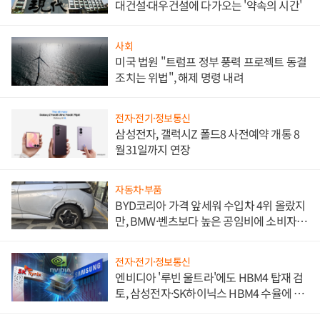
대건설·대우건설에 다가오는 '약속의 시간'
사회
미국 법원 "트럼프 정부 풍력 프로젝트 동결
조치는 위법", 해제 명령 내려
전자·전기·정보통신
삼성전자, 갤럭시Z 폴드8 사전예약 개통 8
월31일까지 연장
자동차·부품
BYD코리아 가격 앞세워 수입차 4위 올랐지
만, BMW·벤츠보다 높은 공임비에 소비자
불만 폭발
전자·전기·정보통신
엔비디아 '루빈 울트라'에도 HBM4 탑재 검
토, 삼성전자·SK하이닉스 HBM4 수율에 주
도권 갈린다