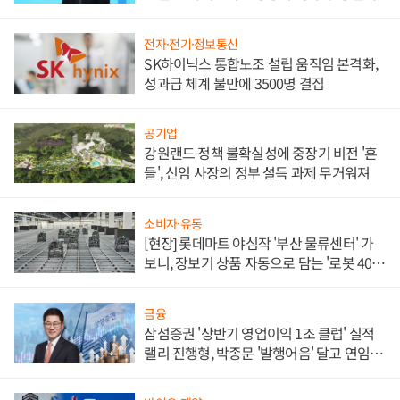
전자·전기·정보통신
SK하이닉스 통합노조 설립 움직임 본격화,
성과급 체계 불만에 3500명 결집
공기업
강원랜드 정책 불확실성에 중장기 비전 '흔
들', 신임 사장의 정부 설득 과제 무거워져
소비자·유통
[현장] 롯데마트 야심작 '부산 물류센터' 가
보니, 장보기 상품 자동으로 담는 '로봇 400
대' 장관
금융
삼섬증권 '상반기 영업이익 1조 클럽' 실적
랠리 진행형, 박종문 '발행어음' 달고 연임 향
하나