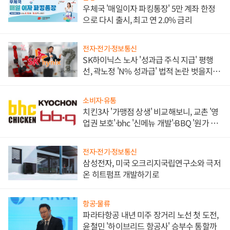
우체국 '매일이자 파킹통장' 5만 계좌 한정
으로 다시 출시, 최고 연 2.0% 금리
전자·전기·정보통신
SK하이닉스 노사 '성과급 주식 지급' 평행
선, 곽노정 'N% 성과급' 법적 논란 벗을지 주
목
소비자·유통
치킨3사 '가맹점 상생' 비교해보니, 교촌 '영
업권 보호'·bhc '신메뉴 개발'·BBQ '원가 부
담'
전자·전기·정보통신
삼성전자, 미국 오크리지국립연구소와 극저
온 히트펌프 개발하기로
항공·물류
파라타항공 내년 미주 장거리 노선 첫 도전,
윤철민 '하이브리드 항공사' 승부수 통할까