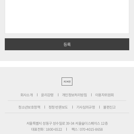
PC버전
회사소개
윤리강령
개인정보처리방침
이용자위원회
청소년보호정책
정정·반론보도
기사심의규정
불편신고
서울특별시 성동구 성수일로 39-34 서울숲더스페이스 12층
대표전화 : 1800-6522
팩스 : 070-4015-8658