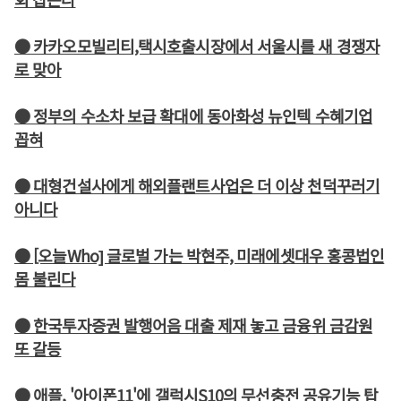
● 카카오모빌리티,택시호출시장에서 서울시를 새 경쟁자
로 맞아
● 정부의 수소차 보급 확대에 동아화성 뉴인텍 수혜기업
꼽혀
● 대형건설사에게 해외플랜트사업은 더 이상 천덕꾸러기
아니다
● [오늘Who] 글로벌 가는 박현주, 미래에셋대우 홍콩법인
몸 불린다
● 한국투자증권 발행어음 대출 제재 놓고 금융위 금감원
또 갈등
● 애플, '아이폰11'에 갤럭시S10의 무선충전 공유기능 탑