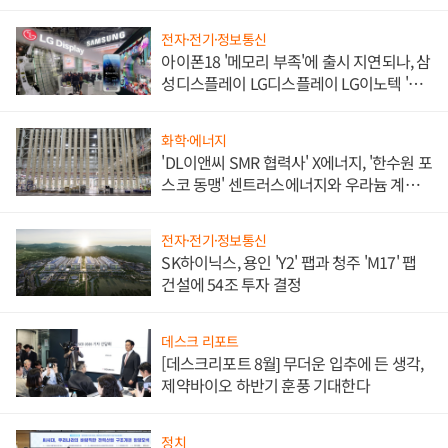
쌍끌이'로 내수 방어
전자·전기·정보통신
아이폰18 '메모리 부족'에 출시 지연되나, 삼
성디스플레이 LG디스플레이 LG이노텍 '탈
애플' 수익 다각화 속도
화학·에너지
'DL이앤씨 SMR 협력사' X에너지, '한수원 포
스코 동맹' 센트러스에너지와 우라늄 계약
체결
전자·전기·정보통신
SK하이닉스, 용인 'Y2' 팹과 청주 'M17' 팹
건설에 54조 투자 결정
데스크 리포트
[데스크리포트 8월] 무더운 입추에 든 생각,
제약바이오 하반기 훈풍 기대한다
정치