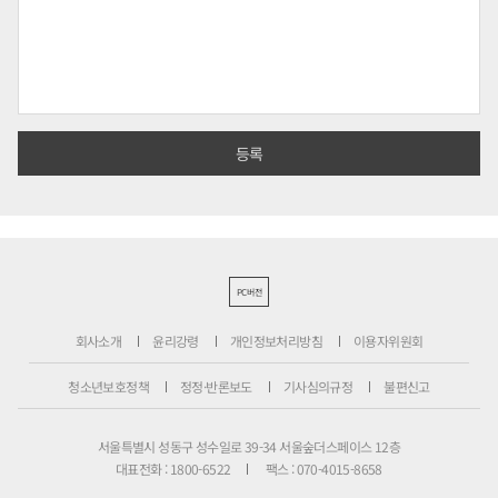
PC버전
회사소개
윤리강령
개인정보처리방침
이용자위원회
청소년보호정책
정정·반론보도
기사심의규정
불편신고
서울특별시 성동구 성수일로 39-34 서울숲더스페이스 12층
대표전화 : 1800-6522
팩스 : 070-4015-8658