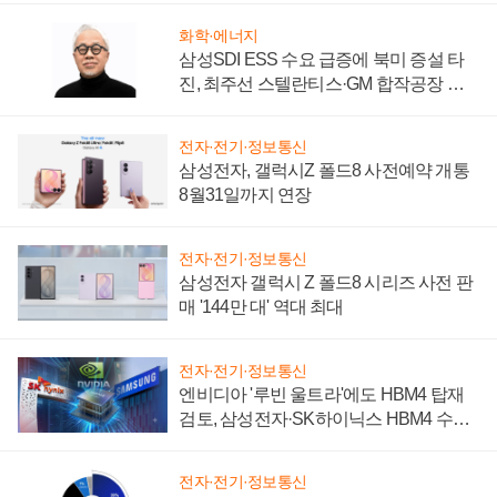
화학·에너지
삼성SDI ESS 수요 급증에 북미 증설 타
진, 최주선 스텔란티스·GM 합작공장 건
설 재추진하나
전자·전기·정보통신
삼성전자, 갤럭시Z 폴드8 사전예약 개통
8월31일까지 연장
전자·전기·정보통신
삼성전자 갤럭시 Z 폴드8 시리즈 사전 판
매 '144만 대' 역대 최대
전자·전기·정보통신
엔비디아 '루빈 울트라'에도 HBM4 탑재
검토, 삼성전자·SK하이닉스 HBM4 수율
에 주도권 갈린다
전자·전기·정보통신