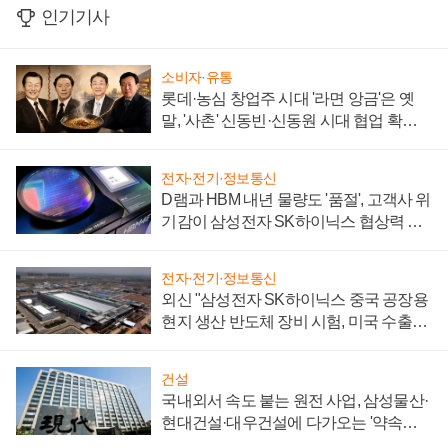
인기기사
소비자·유통
롯데·농심 창업주 시대 '라면 앙금'은 옛
말, '사촌' 신동빈·신동원 시대 협업 확대
일로
전자·전기·정보통신
D램과 HBM 내년 물량도 '품절', 고객사 위
기감이 삼성전자 SK하이닉스 협상력 더
키워
전자·전기·정보통신
외신 "삼성전자 SK하이닉스 중국 공장용
현지 생산 반도체 장비 시험, 미국 수출통
제 대비"
건설
국내외서 속도 붙는 원전 사업, 삼성물산·
현대건설·대우건설에 다가오는 '약속의
시간'