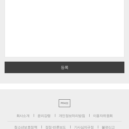
PC버전
회사소개
윤리강령
개인정보처리방침
이용자위원회
청소년보호정책
정정·반론보도
기사심의규정
불편신고