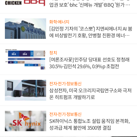
업권 보호'·bhc '신메뉴 개발'·BBQ '원가 부
담'
화학·에너지
[김민정 기자의 '코스뽀'] 지엔씨에너지 AI 붐
에 비상발전기 호황, 안병철 친환경 에너지
발전전문기업 향한다
정치
[여론조사꽃] 민주당 당대표 선호도 정청래
30.5%·김민석 29.6%, 0.9%p 초접전
전자·전기·정보통신
삼성전자, 미국 오크리지국립연구소와 극저
온 히트펌프 개발하기로
전자·전기·정보통신
SK하이닉스 통합노조 설립 움직임 본격화,
성과급 체계 불만에 3500명 결집