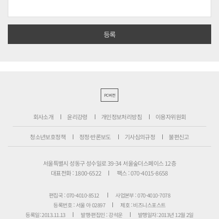
PC버전
회사소개
윤리강령
개인정보처리방침
이용자위원회
청소년보호정책
정정·반론보도
기사심의규정
불편신고
서울특별시 성동구 성수일로 39-34 서울숲더스페이스 12층
대표전화 : 1800-6522
팩스 : 070-4015-8658
편집국 : 070-4010-8512
사업본부 : 070-4010-7078
등록번호 : 서울 아 02897
제호 : 비즈니스포스트
등록일: 2013.11.13
발행·편집인 : 강석운
발행일자: 2013년 12월 2일