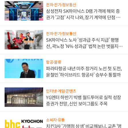
전자·전기·정보통신
삼성전자 SK하이닉스 D램 가격에 해외 증
권가 '고점' 시각 나와, 장기 계약에 단점 부
각
전자·전기·정보통신
SK하이닉스 노사 '성과급 주식 지급' 평행
선, 곽노정 'N% 성과급' 법적 논란 벗을지 주
목
항공·물류
파라타항공 내년 미주 장거리 노선 첫 도전,
윤철민 '하이브리드 항공사' 승부수 통할까
인터넷·게임·콘텐츠
YG엔터 하반기 빅뱅 월드투어로 실적 성장
증권가 전망, 신인 보이그룹도 주목
소비자·유통
치킨3사 '가맹점 상생' 비교해보니, 교촌 '영