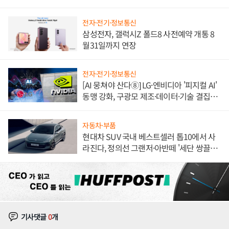
불만 폭발
전자·전기·정보통신
삼성전자, 갤럭시Z 폴드8 사전예약 개통 8
월31일까지 연장
전자·전기·정보통신
[AI 뭉쳐야 산다⑧] LG·엔비디아 '피지컬 AI'
동맹 강화, 구광모 제조·데이터·기술 결집
해 종합 로보틱스 기업으로
자동차·부품
현대차 SUV 국내 베스트셀러 톱10에서 사
라진다, 정의선 그랜저·아반떼 '세단 쌍끌
이'로 내수 방어
기사댓글
0
개