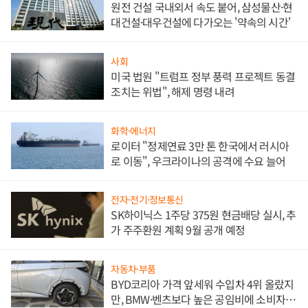
원전 건설 국내외서 속도 붙어, 삼성물산·현
대건설·대우건설에 다가오는 '약속의 시간'
사회
미국 법원 "트럼프 정부 풍력 프로젝트 동결
조치는 위법", 해제 명령 내려
화학·에너지
로이터 "정제연료 3만 톤 한국에서 러시아
로 이동", 우크라이나의 공격에 수요 늘어
전자·전기·정보통신
SK하이닉스 1주당 375원 현금배당 실시, 추
가 주주환원 계획 9월 공개 예정
자동차·부품
BYD코리아 가격 앞세워 수입차 4위 올랐지
만, BMW·벤츠보다 높은 공임비에 소비자