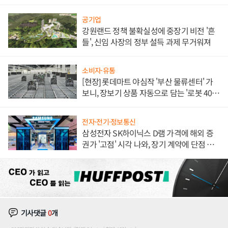
공기업
강원랜드 정책 불확실성에 중장기 비전 '흔
들', 신임 사장의 정부 설득 과제 무거워져
소비자·유통
[현장] 롯데마트 야심작 '부산 물류센터' 가
보니, 장보기 상품 자동으로 담는 '로봇 400
대' 장관
전자·전기·정보통신
삼성전자 SK하이닉스 D램 가격에 해외 증
권가 '고점' 시각 나와, 장기 계약에 단점 부
각
기사댓글
0
개