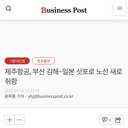
기업과산업
항공·물류
제주항공, 부산 김해~일본 삿포로 노선 새로
취항
2019-05-03 15:41:07
윤휘종 기자 - yhj@businesspost.co.kr
0