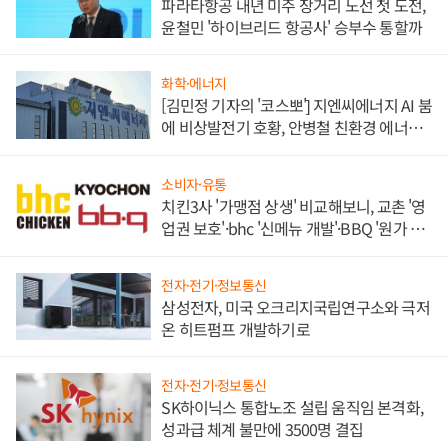
파라타항공 내년 미주 장거리 노선 첫 도전,
윤철민 '하이브리드 항공사' 승부수 통할까
화학·에너지
[김민정 기자의 '코스뽀'] 지엔씨에너지 AI 붐
에 비상발전기 호황, 안병철 친환경 에너지
발전전문기업 향한다
소비자·유통
치킨3사 '가맹점 상생' 비교해보니, 교촌 '영
업권 보호'·bhc '신메뉴 개발'·BBQ '원가 부
담'
전자·전기·정보통신
삼성전자, 미국 오크리지국립연구소와 극저
온 히트펌프 개발하기로
전자·전기·정보통신
SK하이닉스 통합노조 설립 움직임 본격화,
성과급 체계 불만에 3500명 결집