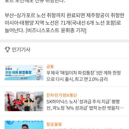
포르 노선에도 신규 취항한다.
부산~싱가포르 노선 취항까지 완료되면 제주항공이 취항한
아시아·태평양 지역 노선은 71개(국내선 6개 노선 포함)로
늘어난다. [비즈니스포스트 윤휘종 기자]
인기기사
금융
우체국 '매일이자 파킹통장' 5만 계좌 한정
으로 다시 출시, 최고 연 2.0% 금리
전자·전기·정보통신
SK하이닉스 노사 '성과급 주식 지급' 평행
선, 곽노정 'N% 성과급' 법적 논란 벗을지 주
목
항공·물류