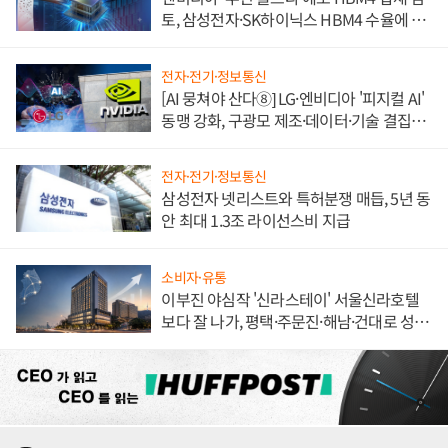
토, 삼성전자·SK하이닉스 HBM4 수율에 주
도권 갈린다
전자·전기·정보통신
[AI 뭉쳐야 산다⑧] LG·엔비디아 '피지컬 AI'
동맹 강화, 구광모 제조·데이터·기술 결집
해 종합 로보틱스 기업으로
전자·전기·정보통신
삼성전자 넷리스트와 특허분쟁 매듭, 5년 동
안 최대 1.3조 라이선스비 지급
소비자·유통
이부진 야심작 '신라스테이' 서울신라호텔
보다 잘 나가, 평택·주문진·해남·건대로 성
장판 더 넓힌다