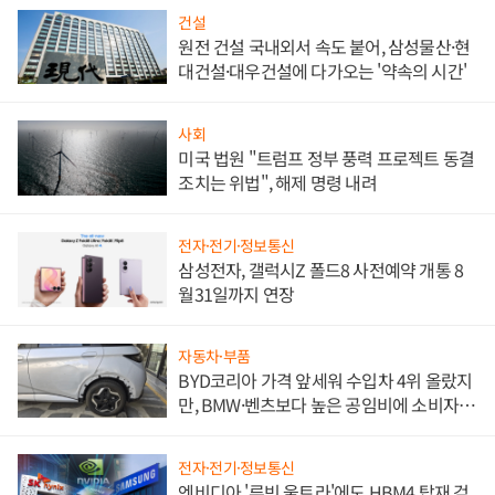
건설
원전 건설 국내외서 속도 붙어, 삼성물산·현
대건설·대우건설에 다가오는 '약속의 시간'
사회
미국 법원 "트럼프 정부 풍력 프로젝트 동결
조치는 위법", 해제 명령 내려
전자·전기·정보통신
삼성전자, 갤럭시Z 폴드8 사전예약 개통 8
월31일까지 연장
자동차·부품
BYD코리아 가격 앞세워 수입차 4위 올랐지
만, BMW·벤츠보다 높은 공임비에 소비자
불만 폭발
전자·전기·정보통신
엔비디아 '루빈 울트라'에도 HBM4 탑재 검