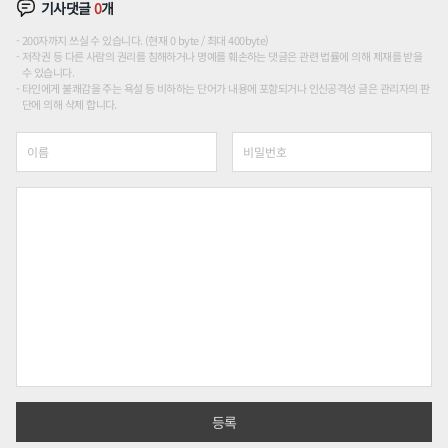
기사댓글
0
개
200자까지 쓰실 수 있습니다. (현재 0 byte / 최대 400byte)
저작권 등 다른 사람의 권리를 침해하거나 명예를 훼손하는 댓글은 관련 법률에 의해 제재를 받을
수 있습니다.
타인에게 불쾌감을 주는 욕설 등 비하하는 단어가 내용에 포함되거나 인신공격성 글은 관리자의 판
단에 의해 삭제 합니다.