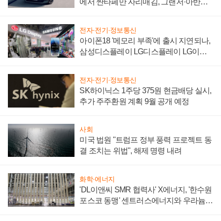
에서 싼타페만 자리매김, 그랜저·아반떼
'세단 쌍끌이'로 내수 방어
전자·전기·정보통신
아이폰18 '메모리 부족'에 출시 지연되나,
삼성디스플레이 LG디스플레이 LG이노
텍 '탈애플' 수익 다각화 속도
전자·전기·정보통신
SK하이닉스 1주당 375원 현금배당 실시,
추가 주주환원 계획 9월 공개 예정
사회
미국 법원 "트럼프 정부 풍력 프로젝트 동
결 조치는 위법", 해제 명령 내려
화학·에너지
'DL이앤씨 SMR 협력사' X에너지, '한수원
포스코 동맹' 센트러스에너지와 우라늄
계약 체결