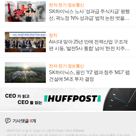
전자·전기·정보통신
SK하이닉스 노사 '성과급 주식지급' 평행
선, 곽노정 'N% 성과급' 법적 논란 벗을지
주목
정치
AI시대 맞아 25년 만에 전력산업 구조개
편 시동, '발전5사 통합' 넘어 '한전 지주사'
재편론도
전자·전기·정보통신
SK하이닉스, 용인 'Y2' 팹과 청주 'M17' 팹
건설에 54조 투자 결정
기사댓글
0
개
200자까지 쓰실 수 있습니다. (현재 0 byte / 최대 400byte)
저작권 등 다른 사람의 권리를 침해하거나 명예를 훼손하는 댓글은 관련 법률에 의해 제재