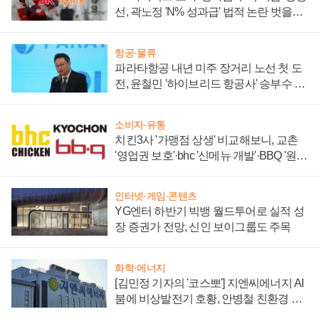
선, 곽노정 'N% 성과급' 법적 논란 벗을지
주목
항공·물류
파라타항공 내년 미주 장거리 노선 첫 도
전, 윤철민 '하이브리드 항공사' 승부수 통
할까
소비자·유통
치킨3사 '가맹점 상생' 비교해보니, 교촌
'영업권 보호'·bhc '신메뉴 개발'·BBQ '원가
부담'
인터넷·게임·콘텐츠
YG엔터 하반기 빅뱅 월드투어로 실적 성
장 증권가 전망, 신인 보이그룹도 주목
화학·에너지
[김민정 기자의 '코스뽀'] 지엔씨에너지 AI
붐에 비상발전기 호황, 안병철 친환경 에
너지 발전전문기업 향한다