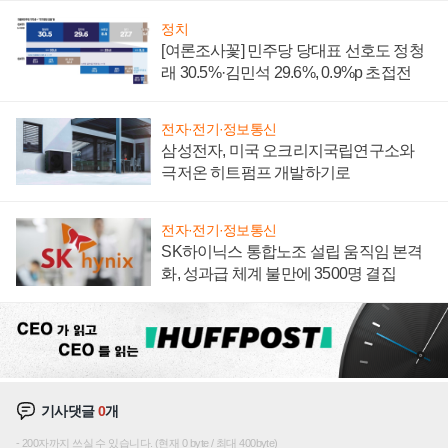
정치
[여론조사꽃] 민주당 당대표 선호도 정청
래 30.5%·김민석 29.6%, 0.9%p 초접전
전자·전기·정보통신
삼성전자, 미국 오크리지국립연구소와
극저온 히트펌프 개발하기로
전자·전기·정보통신
SK하이닉스 통합노조 설립 움직임 본격
화, 성과급 체계 불만에 3500명 결집
기사댓글
0
개
200자까지 쓰실 수 있습니다. (현재 0 byte / 최대 400byte)