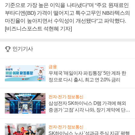
기준으로 가장 높은 이익을 나타냈다”며 “주요 원재료인
부타디엔(BD) 가격이 떨어지고 특수고무인 NB라텍스의
마진율이 높아지면서 수익성이 개선됐다”고 파악했다.
[비즈니스포스트 석현혜 기자]
인기기사
금융
우체국 '매일이자 파킹통장' 5만 계좌 한
정으로 다시 출시, 최고 연 2.0% 금리
전자·전기·정보통신
삼성전자 SK하이닉스 D램 가격에 해외
증권가 '고점' 시각 나와, 장기 계약에 단점
부각
전자·전기·정보통신
SK하이닉스 노사 '성과급 주식 지급' 평행