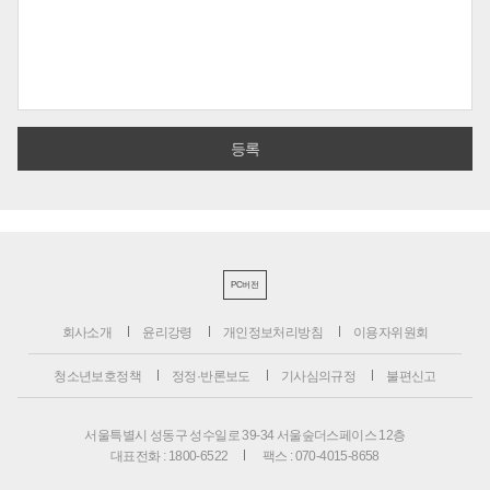
PC버전
회사소개
윤리강령
개인정보처리방침
이용자위원회
청소년보호정책
정정·반론보도
기사심의규정
불편신고
서울특별시 성동구 성수일로 39-34 서울숲더스페이스 12층
대표전화 : 1800-6522
팩스 : 070-4015-8658