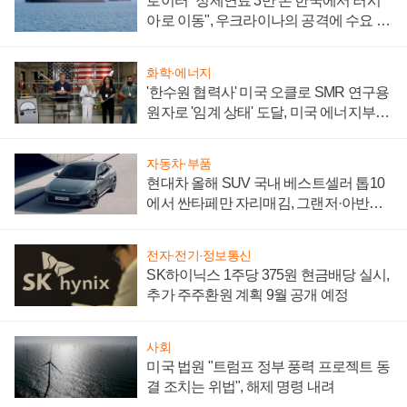
로이터 "정제연료 3만 톤 한국에서 러시
아로 이동", 우크라이나의 공격에 수요 늘
어
화학·에너지
'한수원 협력사' 미국 오클로 SMR 연구용
원자로 '임계 상태' 도달, 미국 에너지부
"중요한 이정표"
자동차·부품
현대차 올해 SUV 국내 베스트셀러 톱10
에서 싼타페만 자리매김, 그랜저·아반떼
'세단 쌍끌이'로 내수 방어
전자·전기·정보통신
SK하이닉스 1주당 375원 현금배당 실시,
추가 주주환원 계획 9월 공개 예정
사회
미국 법원 "트럼프 정부 풍력 프로젝트 동
결 조치는 위법", 해제 명령 내려