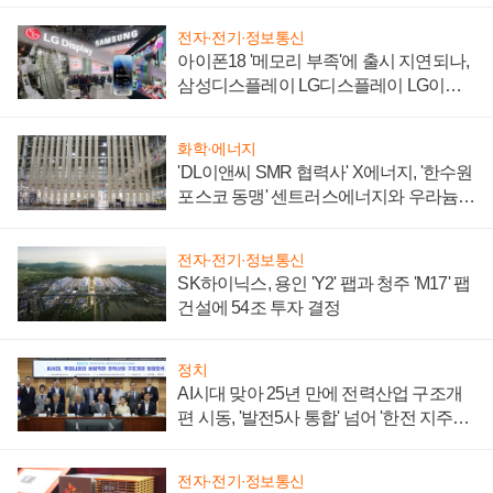
전자·전기·정보통신
아이폰18 '메모리 부족'에 출시 지연되나,
삼성디스플레이 LG디스플레이 LG이노
텍 '탈애플' 수익 다각화 속도
화학·에너지
'DL이앤씨 SMR 협력사' X에너지, '한수원
포스코 동맹' 센트러스에너지와 우라늄
계약 체결
전자·전기·정보통신
SK하이닉스, 용인 'Y2' 팹과 청주 'M17' 팹
건설에 54조 투자 결정
정치
AI시대 맞아 25년 만에 전력산업 구조개
편 시동, '발전5사 통합' 넘어 '한전 지주사'
재편론도
전자·전기·정보통신