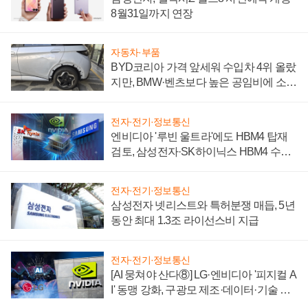
8월31일까지 연장
자동차·부품
BYD코리아 가격 앞세워 수입차 4위 올랐
지만, BMW·벤츠보다 높은 공임비에 소비
자 불만 폭발
전자·전기·정보통신
엔비디아 '루빈 울트라'에도 HBM4 탑재
검토, 삼성전자·SK하이닉스 HBM4 수율
에 주도권 갈린다
전자·전기·정보통신
삼성전자 넷리스트와 특허분쟁 매듭, 5년
동안 최대 1.3조 라이선스비 지급
전자·전기·정보통신
[AI 뭉쳐야 산다⑧] LG·엔비디아 '피지컬 A
I' 동맹 강화, 구광모 제조·데이터·기술 결
집해 종합 로보틱스 기업으로