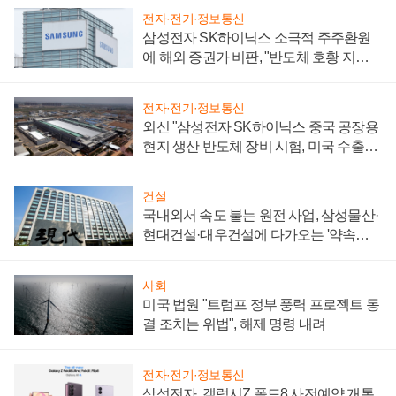
전자·전기·정보통신
삼성전자 SK하이닉스 소극적 주주환원
에 해외 증권가 비판, "반도체 호황 지속
성 의문"
전자·전기·정보통신
외신 "삼성전자 SK하이닉스 중국 공장용
현지 생산 반도체 장비 시험, 미국 수출통
제 대비"
건설
국내외서 속도 붙는 원전 사업, 삼성물산·
현대건설·대우건설에 다가오는 '약속의
시간'
사회
미국 법원 "트럼프 정부 풍력 프로젝트 동
결 조치는 위법", 해제 명령 내려
전자·전기·정보통신
삼성전자, 갤럭시Z 폴드8 사전예약 개통