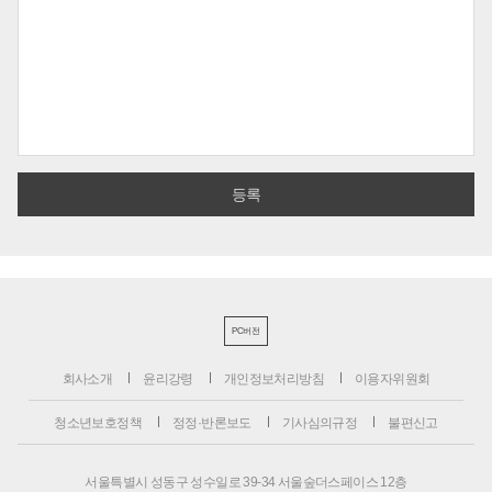
PC버전
회사소개
윤리강령
개인정보처리방침
이용자위원회
청소년보호정책
정정·반론보도
기사심의규정
불편신고
서울특별시 성동구 성수일로 39-34 서울숲더스페이스 12층