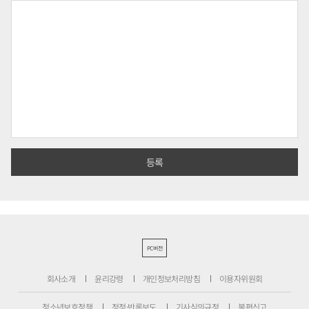
PC버전
회사소개
윤리강령
개인정보처리방침
이용자위원회
청소년보호정책
정정·반론보도
기사심의규정
불편신고