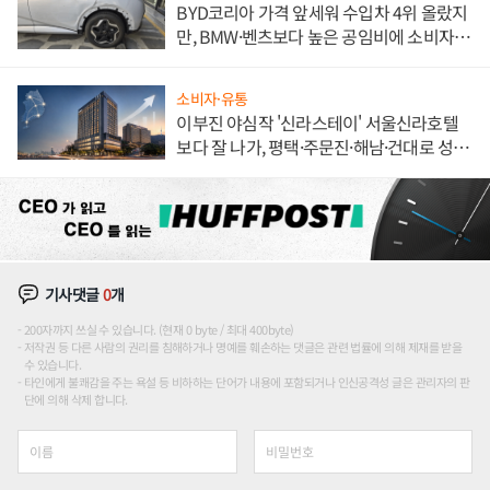
BYD코리아 가격 앞세워 수입차 4위 올랐지
만, BMW·벤츠보다 높은 공임비에 소비자
불만 폭발
소비자·유통
이부진 야심작 '신라스테이' 서울신라호텔
보다 잘 나가, 평택·주문진·해남·건대로 성
장판 더 넓힌다
기사댓글
0
개
200자까지 쓰실 수 있습니다. (현재 0 byte / 최대 400byte)
저작권 등 다른 사람의 권리를 침해하거나 명예를 훼손하는 댓글은 관련 법률에 의해 제재를 받을
수 있습니다.
타인에게 불쾌감을 주는 욕설 등 비하하는 단어가 내용에 포함되거나 인신공격성 글은 관리자의 판
단에 의해 삭제 합니다.