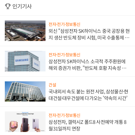
인기기사
전자·전기·정보통신
외신 "삼성전자 SK하이닉스 중국 공장용 현
지 생산 반도체 장비 시험, 미국 수출통제 대
비"
전자·전기·정보통신
삼성전자 SK하이닉스 소극적 주주환원에
해외 증권가 비판, "반도체 호황 지속성 의
문"
건설
국내외서 속도 붙는 원전 사업, 삼성물산·현
대건설·대우건설에 다가오는 '약속의 시간'
전자·전기·정보통신
삼성전자, 갤럭시Z 폴드8 사전예약 개통 8
월31일까지 연장