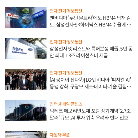
전자·전기·정보통신
엔비디아 '루빈 울트라'에도 HBM4 탑재 검
토, 삼성전자·SK하이닉스 HBM4 수율에 주
도권 갈린다
전자·전기·정보통신
삼성전자 넷리스트와 특허분쟁 매듭, 5년 동
안 최대 1.3조 라이선스비 지급
전자·전기·정보통신
[AI 뭉쳐야 산다⑧] LG·엔비디아 '피지컬 AI'
동맹 강화, 구광모 제조·데이터·기술 결집
해 종합 로보틱스 기업으로
인터넷·게임·콘텐츠
빅테크 메모리반도체 포함 장기계약 '2.7조
달러' 규모, AI 투자 위축 우려와 반대 신호
자동차·부품