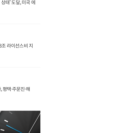
상태' 도달, 미국 에
.3조 라이선스비 지
, 평택·주문진·해