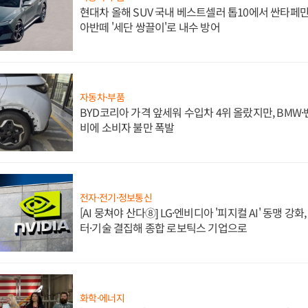
현대차 올해 SUV 국내 베스트셀러 톱10에서 싼타페만
아반떼 '세단 쌍끌이'로 내수 방어
자동차·부품
BYD코리아 가격 앞세워 수입차 4위 올랐지만, BMW
비에 소비자 불만 폭발
전자·전기·정보통신
[AI 뭉쳐야 산다⑧] LG·엔비디아 '피지컬 AI' 동맹 강
터·기술 결집해 종합 로보틱스 기업으로
화학·에너지