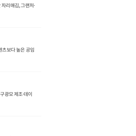
 자리매김, 그랜저·
·벤츠보다 높은 공임
화, 구광모 제조·데이