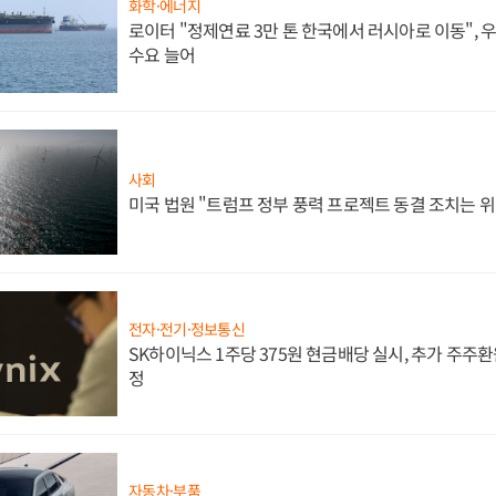
화학·에너지
로이터 "정제연료 3만 톤 한국에서 러시아로 이동",
수요 늘어
사회
미국 법원 "트럼프 정부 풍력 프로젝트 동결 조치는 위
전자·전기·정보통신
SK하이닉스 1주당 375원 현금배당 실시, 추가 주주환
정
자동차·부품