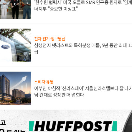
'한수원 협력사' 미국 오클로 SMR 연구용 원자로 '임계 
너지부 "중요한 이정표"
전자·전기·정보통신
삼성전자 넷리스트와 특허분쟁 매듭, 5년 동안 최대 1
급
소비자·유통
이부진 야심작 '신라스테이' 서울신라호텔보다 잘 나가
남·건대로 성장판 더 넓힌다