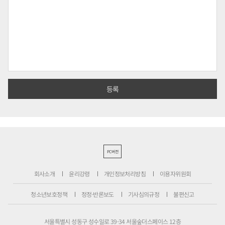
PC버전
회사소개
윤리강령
개인정보처리방침
이용자위원회
청소년보호정책
정정·반론보도
기사심의규정
불편신고
서울특별시 성동구 성수일로 39-34 서울숲더스페이스 12층