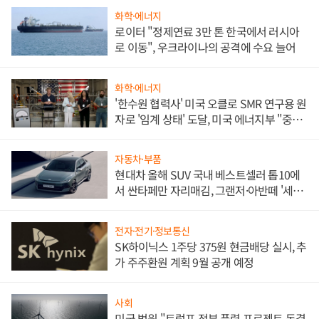
화학·에너지
로이터 "정제연료 3만 톤 한국에서 러시아
로 이동", 우크라이나의 공격에 수요 늘어
화학·에너지
'한수원 협력사' 미국 오클로 SMR 연구용 원
자로 '임계 상태' 도달, 미국 에너지부 "중요
한 이정표"
자동차·부품
현대차 올해 SUV 국내 베스트셀러 톱10에
서 싼타페만 자리매김, 그랜저·아반떼 '세단
쌍끌이'로 내수 방어
전자·전기·정보통신
SK하이닉스 1주당 375원 현금배당 실시, 추
가 주주환원 계획 9월 공개 예정
사회
미국 법원 "트럼프 정부 풍력 프로젝트 동결