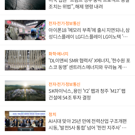
조치는 위법", 해제 명령 내려
전자·전기·정보통신
아이폰18 '메모리 부족'에 출시 지연되나, 삼
성디스플레이 LG디스플레이 LG이노텍 '탈
애플' 수익 다각화 속도
화학·에너지
'DL이앤씨 SMR 협력사' X에너지, '한수원 포
스코 동맹' 센트러스에너지와 우라늄 계약
체결
전자·전기·정보통신
SK하이닉스, 용인 'Y2' 팹과 청주 'M17' 팹
건설에 54조 투자 결정
정치
AI시대 맞아 25년 만에 전력산업 구조개편
시동, '발전5사 통합' 넘어 '한전 지주사' 재편
론도