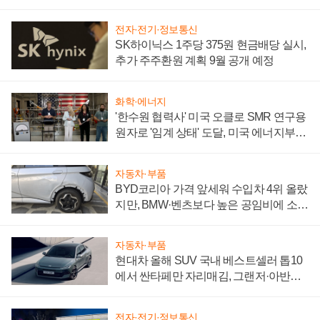
전자·전기·정보통신
SK하이닉스 1주당 375원 현금배당 실시,
추가 주주환원 계획 9월 공개 예정
화학·에너지
'한수원 협력사' 미국 오클로 SMR 연구용
원자로 '임계 상태' 도달, 미국 에너지부
"중요한 이정표"
자동차·부품
BYD코리아 가격 앞세워 수입차 4위 올랐
지만, BMW·벤츠보다 높은 공임비에 소비
자 불만 폭발
자동차·부품
현대차 올해 SUV 국내 베스트셀러 톱10
에서 싼타페만 자리매김, 그랜저·아반떼
'세단 쌍끌이'로 내수 방어
전자·전기·정보통신