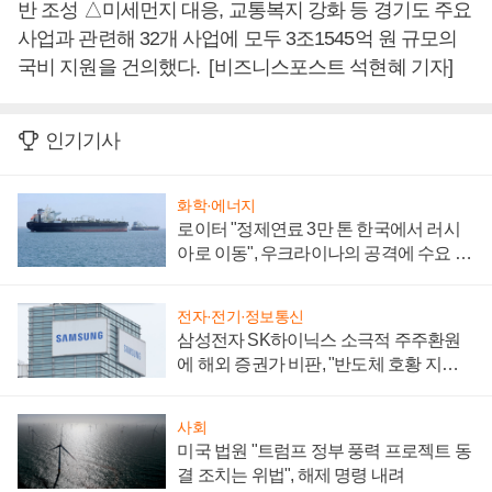
반 조성 △미세먼지 대응, 교통복지 강화 등 경기도 주요
사업과 관련해 32개 사업에 모두 3조1545억 원 규모의
국비 지원을 건의했다. [비즈니스포스트 석현혜 기자]
인기기사
화학·에너지
로이터 "정제연료 3만 톤 한국에서 러시
아로 이동", 우크라이나의 공격에 수요 늘
어
전자·전기·정보통신
삼성전자 SK하이닉스 소극적 주주환원
에 해외 증권가 비판, "반도체 호황 지속
성 의문"
사회
미국 법원 "트럼프 정부 풍력 프로젝트 동
결 조치는 위법", 해제 명령 내려