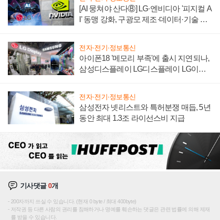
[AI 뭉쳐야 산다⑧] LG·엔비디아 '피지컬 A
I' 동맹 강화, 구광모 제조·데이터·기술 결
집해 종합 로보틱스 기업으로
전자·전기·정보통신
아이폰18 '메모리 부족'에 출시 지연되나,
삼성디스플레이 LG디스플레이 LG이노
텍 '탈애플' 수익 다각화 속도
전자·전기·정보통신
삼성전자 넷리스트와 특허분쟁 매듭, 5년
동안 최대 1.3조 라이선스비 지급
기사댓글
0
개
200자까지 쓰실 수 있습니다. (현재 0 byte / 최대 400byte)
저작권 등 다른 사람의 권리를 침해하거나 명예를 훼손하는 댓글은 관련 법률에 의해 제재
를 받을 수 있습니다.