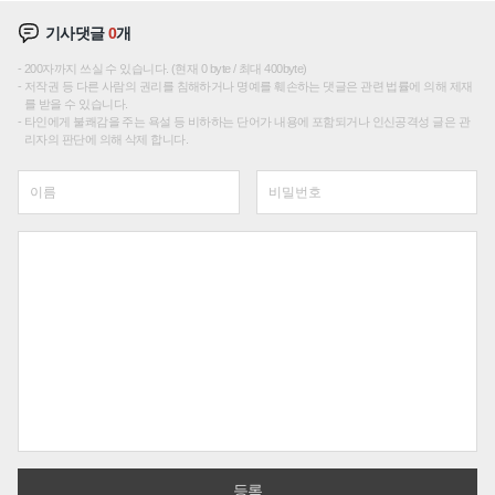
기사댓글
0
개
200자까지 쓰실 수 있습니다. (현재 0 byte / 최대 400byte)
저작권 등 다른 사람의 권리를 침해하거나 명예를 훼손하는 댓글은 관련 법률에 의해 제재
를 받을 수 있습니다.
타인에게 불쾌감을 주는 욕설 등 비하하는 단어가 내용에 포함되거나 인신공격성 글은 관
리자의 판단에 의해 삭제 합니다.