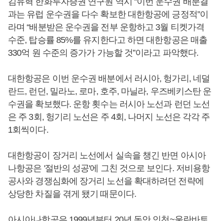
김유혁 한화투자증권 연구원 역시 “이번 운수권 배분결
과는 유럽 운수권을 다수 확보한 대한항공에 긍정적”이
라며 “배분받은 운수권을 전부 운항하고 3월 티켓가격
수준, 탑승률 85%를 유지한다고 하면 대한항공은 매출
330억 원 수준의 증가가 가능할 것”이라고 파악했다.
대한항공은 이번 운수권 배분에서 러시아, 헝가리, 네덜
란드, 런던, 밀라노, 로마, 호주, 마닐라, 우즈베키스탄 운
수권을 확보했다. 운항 횟수는 러시아 노선과 런던 노선
은 주 3회, 헝기리 노선은 주 4회, 나머지 노선은 각각 주
1회씩이다.
대한항공이 장거리 노선에서 실속을 챙긴 반면 아시아
나항공은 '절반의 성공'에 그친 것으로 보인다. 저비용항
공사와 경쟁심화에 장거리 노선을 확대하려던 전략에
상당한 차질을 겪게 됐기 때문이다.
아시아나항공은 1999년부터 20년 동안 인천~울란바토