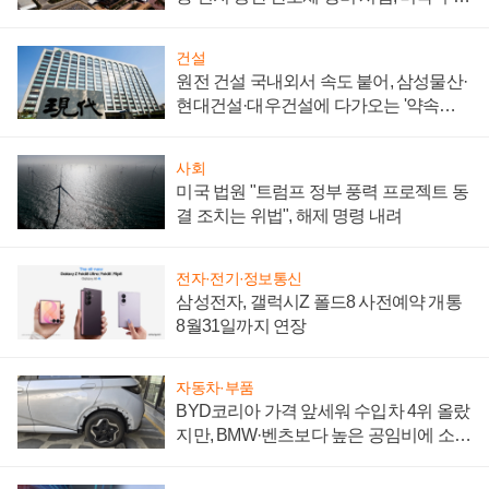
통제 대비"
건설
원전 건설 국내외서 속도 붙어, 삼성물산·
현대건설·대우건설에 다가오는 '약속의
시간'
사회
미국 법원 "트럼프 정부 풍력 프로젝트 동
결 조치는 위법", 해제 명령 내려
전자·전기·정보통신
삼성전자, 갤럭시Z 폴드8 사전예약 개통
8월31일까지 연장
자동차·부품
BYD코리아 가격 앞세워 수입차 4위 올랐
지만, BMW·벤츠보다 높은 공임비에 소비
자 불만 폭발