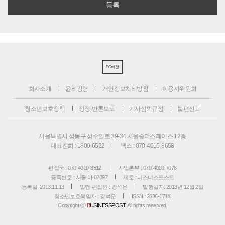
PC버전
회사소개
윤리강령
개인정보처리방침
이용자위원회
청소년보호정책
정정·반론보도
기사심의규정
불편신고
서울특별시 성동구 성수일로 39-34 서울숲더스페이스 12층
대표전화 : 1800-6522
팩스 : 070-4015-8658
편집국 : 070-4010-8512
사업본부 : 070-4010-7078
등록번호 : 서울 아 02897
제호 : 비즈니스포스트
등록일: 2013.11.13
발행·편집인 : 강석운
발행일자: 2013년 12월 2일
청소년보호책임자 : 강석운
ISSN : 2636-171X
Copyright ⓒ
B
USINESSPOST
. All rights reserved.