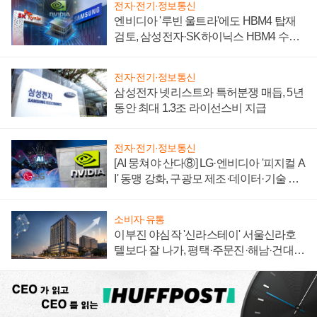
전자·전기·정보통신
엔비디아 '루빈 울트라'에도 HBM4 탑재
검토, 삼성전자·SK하이닉스 HBM4 수율
에 주도권 갈린다
전자·전기·정보통신
삼성전자 넷리스트와 특허분쟁 매듭, 5년
동안 최대 1.3조 라이선스비 지급
전자·전기·정보통신
[AI 뭉쳐야 산다⑧] LG·엔비디아 '피지컬 A
I' 동맹 강화, 구광모 제조·데이터·기술 결
집해 종합 로보틱스 기업으로
소비자·유통
이부진 야심작 '신라스테이' 서울신라호
텔보다 잘 나가, 평택·주문진·해남·건대로
성장판 더 넓힌다