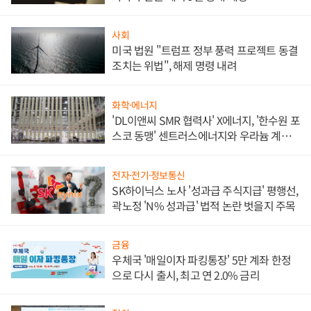
사회
미국 법원 "트럼프 정부 풍력 프로젝트 동결
조치는 위법", 해제 명령 내려
화학·에너지
'DL이앤씨 SMR 협력사' X에너지, '한수원 포
스코 동맹' 센트러스에너지와 우라늄 계약
체결
전자·전기·정보통신
SK하이닉스 노사 '성과급 주식지급' 평행선,
곽노정 'N% 성과급' 법적 논란 벗을지 주목
금융
우체국 '매일이자 파킹통장' 5만 계좌 한정
으로 다시 출시, 최고 연 2.0% 금리