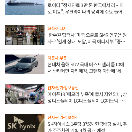
로이터 "정제연료 3만 톤 한국에서 러시아
로 이동", 우크라이나의 공격에 수요 늘어
화학·에너지
'한수원 협력사' 미국 오클로 SMR 연구용 원
자로 '임계 상태' 도달, 미국 에너지부 "중요
한 이정표"
자동차·부품
현대차 올해 SUV 국내 베스트셀러 톱10에
서 싼타페만 자리매김, 그랜저·아반떼 '세단
쌍끌이'로 내수 방어
전자·전기·정보통신
아이폰18 '메모리 부족'에 출시 지연되나, 삼
성디스플레이 LG디스플레이 LG이노텍 '탈
애플' 수익 다각화 속도
전자·전기·정보통신
SK하이닉스 1주당 375원 현금배당 실시, 추
가 주주환원 계획 9월 공개 예정