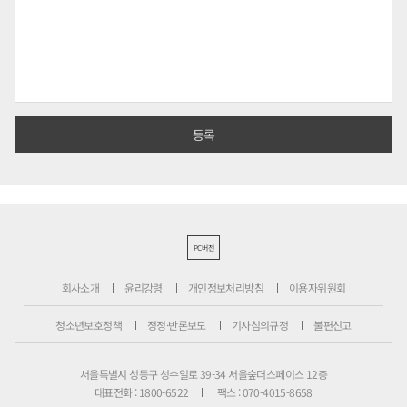
PC버전
회사소개
윤리강령
개인정보처리방침
이용자위원회
청소년보호정책
정정·반론보도
기사심의규정
불편신고
서울특별시 성동구 성수일로 39-34 서울숲더스페이스 12층
대표전화 : 1800-6522
팩스 : 070-4015-8658