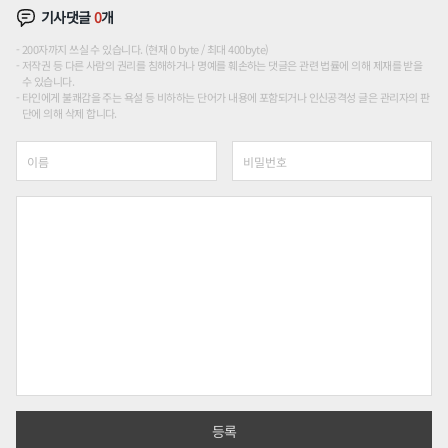
기사댓글
0
개
200자까지 쓰실 수 있습니다. (현재 0 byte / 최대 400byte)
저작권 등 다른 사람의 권리를 침해하거나 명예를 훼손하는 댓글은 관련 법률에 의해 제재를 받을
수 있습니다.
타인에게 불쾌감을 주는 욕설 등 비하하는 단어가 내용에 포함되거나 인신공격성 글은 관리자의 판
단에 의해 삭제 합니다.