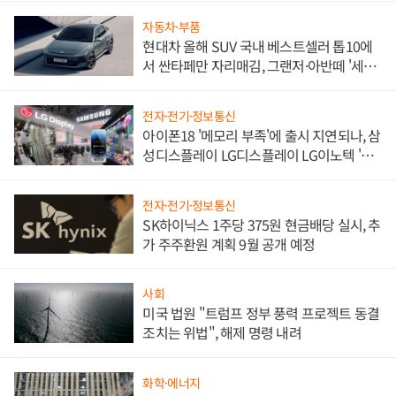
자동차·부품
현대차 올해 SUV 국내 베스트셀러 톱10에
서 싼타페만 자리매김, 그랜저·아반떼 '세단
쌍끌이'로 내수 방어
전자·전기·정보통신
아이폰18 '메모리 부족'에 출시 지연되나, 삼
성디스플레이 LG디스플레이 LG이노텍 '탈
애플' 수익 다각화 속도
전자·전기·정보통신
SK하이닉스 1주당 375원 현금배당 실시, 추
가 주주환원 계획 9월 공개 예정
사회
미국 법원 "트럼프 정부 풍력 프로젝트 동결
조치는 위법", 해제 명령 내려
화학·에너지