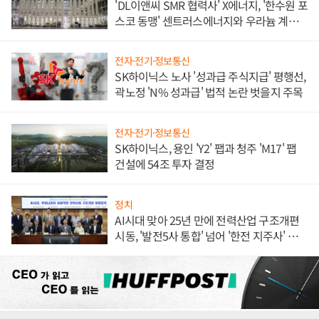
'DL이앤씨 SMR 협력사' X에너지, '한수원 포
스코 동맹' 센트러스에너지와 우라늄 계약
체결
전자·전기·정보통신
SK하이닉스 노사 '성과급 주식지급' 평행선,
곽노정 'N% 성과급' 법적 논란 벗을지 주목
전자·전기·정보통신
SK하이닉스, 용인 'Y2' 팹과 청주 'M17' 팹
건설에 54조 투자 결정
정치
AI시대 맞아 25년 만에 전력산업 구조개편
시동, '발전5사 통합' 넘어 '한전 지주사' 재편
론도