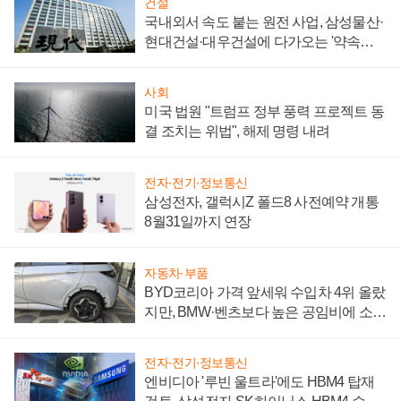
건설
국내외서 속도 붙는 원전 사업, 삼성물산·
현대건설·대우건설에 다가오는 '약속의
시간'
사회
미국 법원 "트럼프 정부 풍력 프로젝트 동
결 조치는 위법", 해제 명령 내려
전자·전기·정보통신
삼성전자, 갤럭시Z 폴드8 사전예약 개통
8월31일까지 연장
자동차·부품
BYD코리아 가격 앞세워 수입차 4위 올랐
지만, BMW·벤츠보다 높은 공임비에 소비
자 불만 폭발
전자·전기·정보통신
엔비디아 '루빈 울트라'에도 HBM4 탑재