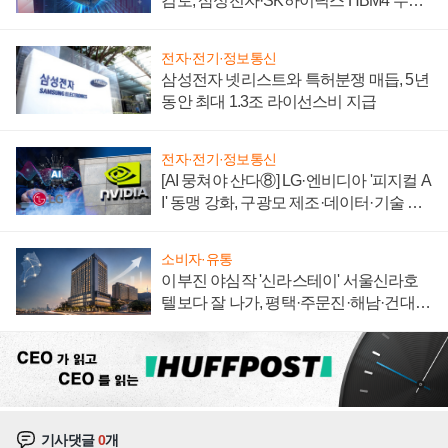
검토, 삼성전자·SK하이닉스 HBM4 수율
에 주도권 갈린다
전자·전기·정보통신
삼성전자 넷리스트와 특허분쟁 매듭, 5년
동안 최대 1.3조 라이선스비 지급
전자·전기·정보통신
[AI 뭉쳐야 산다⑧] LG·엔비디아 '피지컬 A
I' 동맹 강화, 구광모 제조·데이터·기술 결
집해 종합 로보틱스 기업으로
소비자·유통
이부진 야심작 '신라스테이' 서울신라호
텔보다 잘 나가, 평택·주문진·해남·건대로
성장판 더 넓힌다
기사댓글
0
개