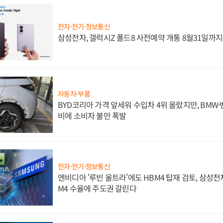
전자·전기·정보통신
삼성전자, 갤럭시Z 폴드8 사전예약 개통 8월31일까
자동차·부품
BYD코리아 가격 앞세워 수입차 4위 올랐지만, BMW
비에 소비자 불만 폭발
전자·전기·정보통신
엔비디아 '루빈 울트라'에도 HBM4 탑재 검토, 삼성전
M4 수율에 주도권 갈린다