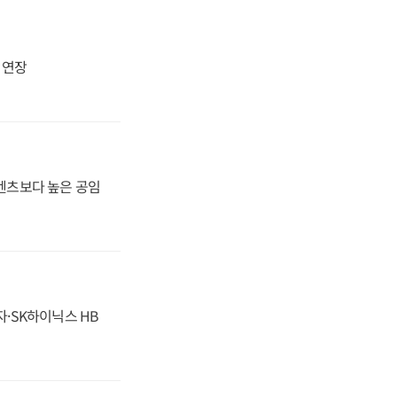
지 연장
·벤츠보다 높은 공임
자·SK하이닉스 HB