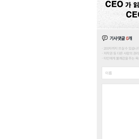
기사댓글
0
개
200자까지 쓰실 수 있습니다. (
저작권 등 다른 사람의 권리
타인에게 불쾌감을 주는 욕설