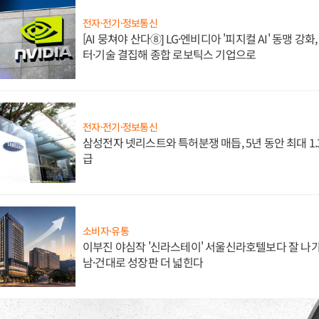
전자·전기·정보통신
[AI 뭉쳐야 산다⑧] LG·엔비디아 '피지컬 AI' 동맹 강
터·기술 결집해 종합 로보틱스 기업으로
전자·전기·정보통신
삼성전자 넷리스트와 특허분쟁 매듭, 5년 동안 최대 1
급
소비자·유통
이부진 야심작 '신라스테이' 서울신라호텔보다 잘 나가
남·건대로 성장판 더 넓힌다