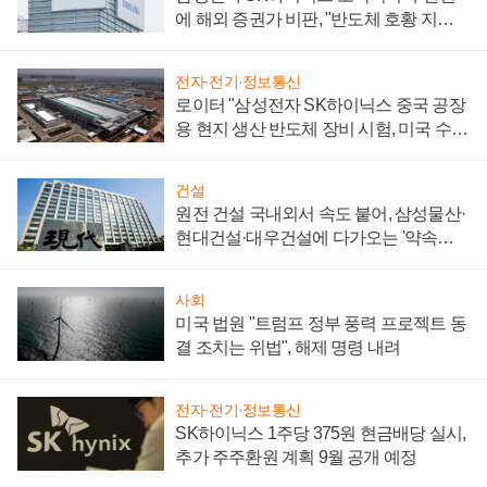
에 해외 증권가 비판, "반도체 호황 지속
성 의문"
전자·전기·정보통신
로이터 "삼성전자 SK하이닉스 중국 공장
용 현지 생산 반도체 장비 시험, 미국 수출
통제 대비"
건설
원전 건설 국내외서 속도 붙어, 삼성물산·
현대건설·대우건설에 다가오는 '약속의
시간'
사회
미국 법원 "트럼프 정부 풍력 프로젝트 동
결 조치는 위법", 해제 명령 내려
전자·전기·정보통신
SK하이닉스 1주당 375원 현금배당 실시,
추가 주주환원 계획 9월 공개 예정