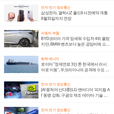
전자·전기·정보통신
삼성전자, 갤럭시Z 폴드8 사전예약 개통
8월31일까지 연장
자동차·부품
BYD코리아 가격 앞세워 수입차 4위 올랐
지만, BMW·벤츠보다 높은 공임비에 소비
자 불만 폭발
화학·에너지
로이터 "정제연료 3만 톤 한국에서 러시
아로 이동", 우크라이나의 공격에 수요 늘
어
전자·전기·정보통신
[AI 뭉쳐야 산다⑧] LG·엔비디아 '피지컬 A
I' 동맹 강화, 구광모 제조·데이터·기술 결
집해 종합 로보틱스 기업으로
전자·전기·정보통신