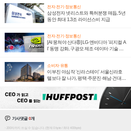
전자·전기·정보통신
삼성전자 넷리스트와 특허분쟁 매듭, 5년
동안 최대 1.3조 라이선스비 지급
전자·전기·정보통신
[AI 뭉쳐야 산다⑧] LG·엔비디아 '피지컬 A
I' 동맹 강화, 구광모 제조·데이터·기술 결
집해 종합 로보틱스 기업으로
소비자·유통
이부진 야심작 '신라스테이' 서울신라호
텔보다 잘 나가, 평택·주문진·해남·건대로
성장판 더 넓힌다
기사댓글
0
개
200자까지 쓰실 수 있습니다. (현재 0 byte / 최대 400byte)