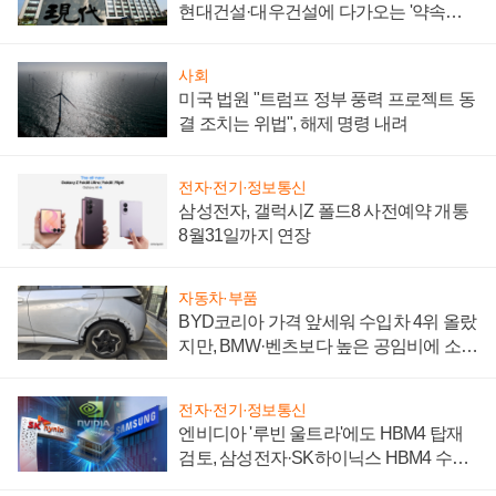
현대건설·대우건설에 다가오는 '약속의
시간'
사회
미국 법원 "트럼프 정부 풍력 프로젝트 동
결 조치는 위법", 해제 명령 내려
전자·전기·정보통신
삼성전자, 갤럭시Z 폴드8 사전예약 개통
8월31일까지 연장
자동차·부품
BYD코리아 가격 앞세워 수입차 4위 올랐
지만, BMW·벤츠보다 높은 공임비에 소비
자 불만 폭발
전자·전기·정보통신
엔비디아 '루빈 울트라'에도 HBM4 탑재
검토, 삼성전자·SK하이닉스 HBM4 수율
에 주도권 갈린다