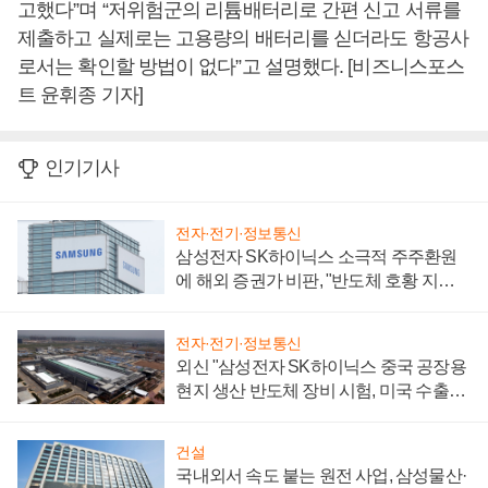
고했다”며 “저위험군의 리튬배터리로 간편 신고 서류를
제출하고 실제로는 고용량의 배터리를 싣더라도 항공사
로서는 확인할 방법이 없다”고 설명했다. [비즈니스포스
트 윤휘종 기자]
인기기사
전자·전기·정보통신
삼성전자 SK하이닉스 소극적 주주환원
에 해외 증권가 비판, "반도체 호황 지속
성 의문"
전자·전기·정보통신
외신 "삼성전자 SK하이닉스 중국 공장용
현지 생산 반도체 장비 시험, 미국 수출통
제 대비"
건설
국내외서 속도 붙는 원전 사업, 삼성물산·