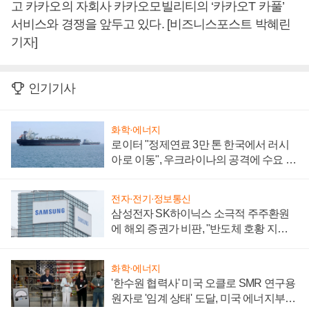
고 카카오의 자회사 카카오모빌리티의 ‘카카오T 카풀’
서비스와 경쟁을 앞두고 있다. [비즈니스포스트 박혜린
기자]
인기기사
화학·에너지
로이터 "정제연료 3만 톤 한국에서 러시
아로 이동", 우크라이나의 공격에 수요 늘
어
전자·전기·정보통신
삼성전자 SK하이닉스 소극적 주주환원
에 해외 증권가 비판, "반도체 호황 지속
성 의문"
화학·에너지
'한수원 협력사' 미국 오클로 SMR 연구용
원자로 '임계 상태' 도달, 미국 에너지부