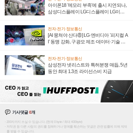
아이폰18 '메모리 부족'에 출시 지연되나,
삼성디스플레이 LG디스플레이 LG이노
텍 '탈애플' 수익 다각화 속도
전자·전기·정보통신
[AI 뭉쳐야 산다⑧] LG·엔비디아 '피지컬 A
I' 동맹 강화, 구광모 제조·데이터·기술 결
집해 종합 로보틱스 기업으로
전자·전기·정보통신
삼성전자 넷리스트와 특허분쟁 매듭, 5년
동안 최대 1.3조 라이선스비 지급
기사댓글
0
개
200자까지 쓰실 수 있습니다. (현재 0 byte / 최대 400byte)
저작권 등 다른 사람의 권리를 침해하거나 명예를 훼손하는 댓글은 관련 법률에 의해 제재
를 받을 수 있습니다.