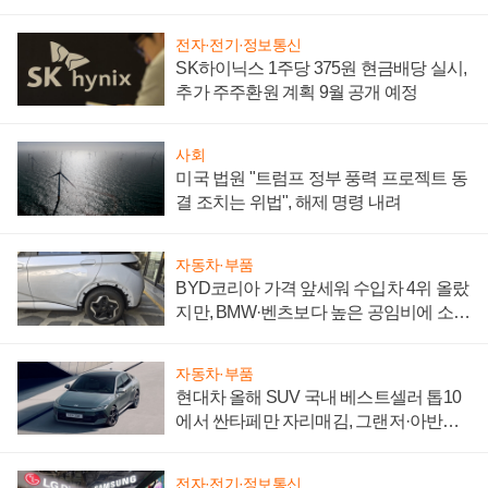
"중요한 이정표"
전자·전기·정보통신
SK하이닉스 1주당 375원 현금배당 실시,
추가 주주환원 계획 9월 공개 예정
사회
미국 법원 "트럼프 정부 풍력 프로젝트 동
결 조치는 위법", 해제 명령 내려
자동차·부품
BYD코리아 가격 앞세워 수입차 4위 올랐
지만, BMW·벤츠보다 높은 공임비에 소비
자 불만 폭발
자동차·부품
현대차 올해 SUV 국내 베스트셀러 톱10
에서 싼타페만 자리매김, 그랜저·아반떼
'세단 쌍끌이'로 내수 방어
전자·전기·정보통신