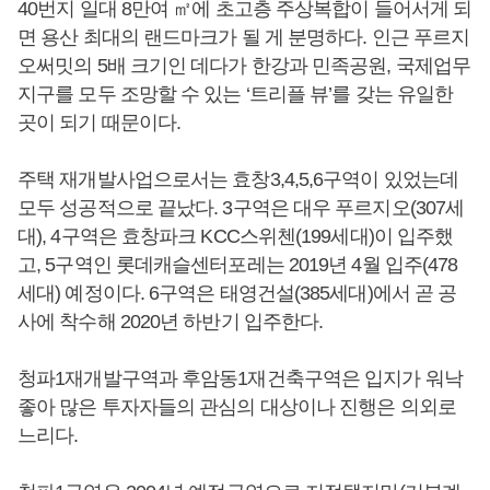
40번지 일대 8만여 ㎡에 초고층 주상복합이 들어서게 되
면 용산 최대의 랜드마크가 될 게 분명하다. 인근 푸르지
오써밋의 5배 크기인 데다가 한강과 민족공원, 국제업무
지구를 모두 조망할 수 있는 ‘트리플 뷰’를 갖는 유일한
곳이 되기 때문이다.
주택 재개발사업으로서는 효창3,4,5,6구역이 있었는데
모두 성공적으로 끝났다. 3구역은 대우 푸르지오(307세
대), 4구역은 효창파크 KCC스위첸(199세대)이 입주했
고, 5구역인 롯데캐슬센터포레는 2019년 4월 입주(478
세대) 예정이다. 6구역은 태영건설(385세대)에서 곧 공
사에 착수해 2020년 하반기 입주한다.
청파1재개발구역과 후암동1재건축구역은 입지가 워낙
좋아 많은 투자자들의 관심의 대상이나 진행은 의외로
느리다.