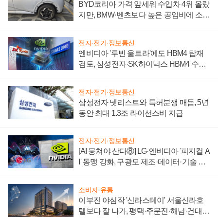
BYD코리아 가격 앞세워 수입차 4위 올랐
지만, BMW·벤츠보다 높은 공임비에 소비
자 불만 폭발
전자·전기·정보통신
엔비디아 '루빈 울트라'에도 HBM4 탑재
검토, 삼성전자·SK하이닉스 HBM4 수율
에 주도권 갈린다
전자·전기·정보통신
삼성전자 넷리스트와 특허분쟁 매듭, 5년
동안 최대 1.3조 라이선스비 지급
전자·전기·정보통신
[AI 뭉쳐야 산다⑧] LG·엔비디아 '피지컬 A
I' 동맹 강화, 구광모 제조·데이터·기술 결
집해 종합 로보틱스 기업으로
소비자·유통
이부진 야심작 '신라스테이' 서울신라호
텔보다 잘 나가, 평택·주문진·해남·건대로