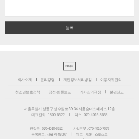
PC버전
회사소개
윤리강령
개인정보처리방침
이용자위원회
청소년보호정책
정정·반론보도
기사심의규정
불편신고
서울특별시 성동구 성수일로 39-34 서울숲더스페이스 12층
대표전화 : 1800-6522
팩스 : 070-4015-8658
편집국 : 070-4010-8512
사업본부 : 070-4010-7078
등록번호 : 서울 아 02897
제호 : 비즈니스포스트