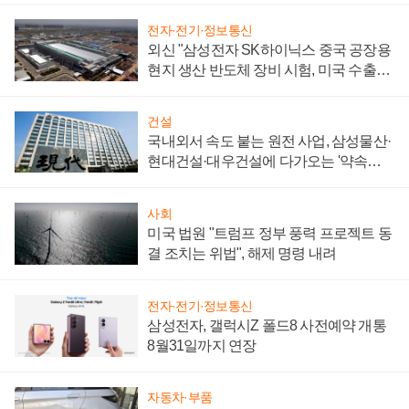
전자·전기·정보통신
외신 "삼성전자 SK하이닉스 중국 공장용
현지 생산 반도체 장비 시험, 미국 수출통
제 대비"
건설
국내외서 속도 붙는 원전 사업, 삼성물산·
현대건설·대우건설에 다가오는 '약속의
시간'
사회
미국 법원 "트럼프 정부 풍력 프로젝트 동
결 조치는 위법", 해제 명령 내려
전자·전기·정보통신
삼성전자, 갤럭시Z 폴드8 사전예약 개통
8월31일까지 연장
자동차·부품