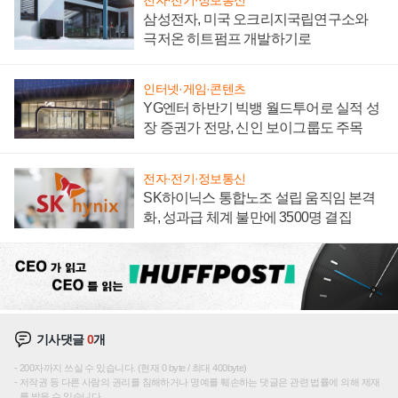
삼성전자, 미국 오크리지국립연구소와
극저온 히트펌프 개발하기로
인터넷·게임·콘텐츠
YG엔터 하반기 빅뱅 월드투어로 실적 성
장 증권가 전망, 신인 보이그룹도 주목
전자·전기·정보통신
SK하이닉스 통합노조 설립 움직임 본격
화, 성과급 체계 불만에 3500명 결집
기사댓글
0
개
200자까지 쓰실 수 있습니다. (현재 0 byte / 최대 400byte)
저작권 등 다른 사람의 권리를 침해하거나 명예를 훼손하는 댓글은 관련 법률에 의해 제재
를 받을 수 있습니다.