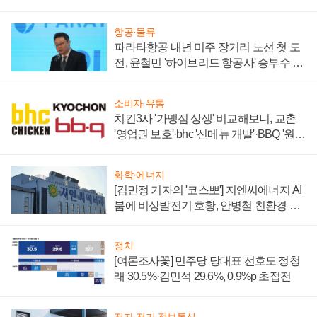
주목
항공·물류
파라타항공 내년 미주 장거리 노선 첫 도
전, 윤철민 '하이브리드 항공사' 승부수 통
할까
소비자·유통
치킨3사 '가맹점 상생' 비교해보니, 교촌
'영업권 보호'·bhc '신메뉴 개발'·BBQ '원가
부담'
화학·에너지
[김민정 기자의 '코스뽀'] 지엔씨에너지 AI
붐에 비상발전기 호황, 안병철 친환경 에
너지 발전전문기업 향한다
정치
[여론조사꽃] 민주당 당대표 선호도 정청
래 30.5%·김민석 29.6%, 0.9%p 초접전
전자·전기·정보통신