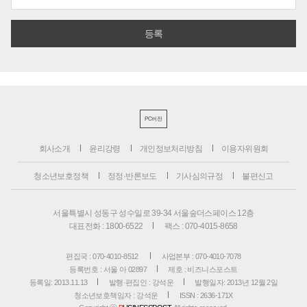
PC버전
회사소개
윤리강령
개인정보처리방침
이용자위원회
청소년보호정책
정정·반론보도
기사심의규정
불편신고
서울특별시 성동구 성수일로 39-34 서울숲더스페이스 12층
대표전화 : 1800-6522
팩스 : 070-4015-8658
편집국 : 070-4010-8512
사업본부 : 070-4010-7078
등록번호 : 서울 아 02897
제호 : 비즈니스포스트
등록일: 2013.11.13
발행·편집인 : 강석운
발행일자: 2013년 12월 2일
청소년보호책임자 : 강석운
ISSN : 2636-171X