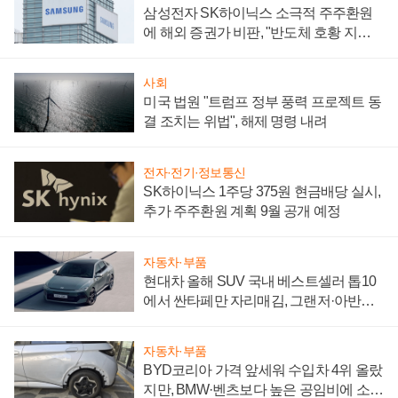
삼성전자 SK하이닉스 소극적 주주환원
에 해외 증권가 비판, "반도체 호황 지속
성 의문"
사회
미국 법원 "트럼프 정부 풍력 프로젝트 동
결 조치는 위법", 해제 명령 내려
전자·전기·정보통신
SK하이닉스 1주당 375원 현금배당 실시,
추가 주주환원 계획 9월 공개 예정
자동차·부품
현대차 올해 SUV 국내 베스트셀러 톱10
에서 싼타페만 자리매김, 그랜저·아반떼
'세단 쌍끌이'로 내수 방어
자동차·부품
BYD코리아 가격 앞세워 수입차 4위 올랐
지만, BMW·벤츠보다 높은 공임비에 소비