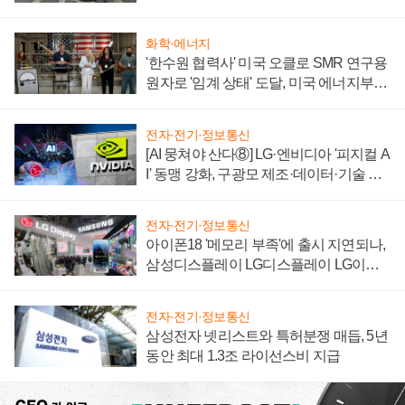
자 불만 폭발
화학·에너지
'한수원 협력사' 미국 오클로 SMR 연구용
원자로 '임계 상태' 도달, 미국 에너지부
"중요한 이정표"
전자·전기·정보통신
[AI 뭉쳐야 산다⑧] LG·엔비디아 '피지컬 A
I' 동맹 강화, 구광모 제조·데이터·기술 결
집해 종합 로보틱스 기업으로
전자·전기·정보통신
아이폰18 '메모리 부족'에 출시 지연되나,
삼성디스플레이 LG디스플레이 LG이노
텍 '탈애플' 수익 다각화 속도
전자·전기·정보통신
삼성전자 넷리스트와 특허분쟁 매듭, 5년
동안 최대 1.3조 라이선스비 지급