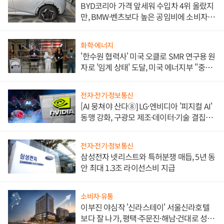
BYD코리아 가격 앞세워 수입차 4위 올랐지
만, BMW·벤츠보다 높은 공임비에 소비자
불만 폭발
화학·에너지
'한수원 협력사' 미국 오클로 SMR 연구용 원
자로 '임계 상태' 도달, 미국 에너지부 "중요
한 이정표"
전자·전기·정보통신
[AI 뭉쳐야 산다⑧] LG·엔비디아 '피지컬 AI'
동맹 강화, 구광모 제조·데이터·기술 결집
해 종합 로보틱스 기업으로
전자·전기·정보통신
삼성전자 넷리스트와 특허분쟁 매듭, 5년 동
안 최대 1.3조 라이선스비 지급
소비자·유통
이부진 야심작 '신라스테이' 서울신라호텔
보다 잘 나가, 평택·주문진·해남·건대로 성