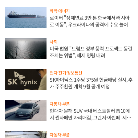
화학·에너지
로이터 "정제연료 3만 톤 한국에서 러시아
로 이동", 우크라이나의 공격에 수요 늘어
사회
미국 법원 "트럼프 정부 풍력 프로젝트 동결
조치는 위법", 해제 명령 내려
전자·전기·정보통신
SK하이닉스 1주당 375원 현금배당 실시, 추
가 주주환원 계획 9월 공개 예정
자동차·부품
현대차 올해 SUV 국내 베스트셀러 톱10에
서 싼타페만 자리매김, 그랜저·아반떼 '세단
쌍끌이'로 내수 방어
자동차·부품