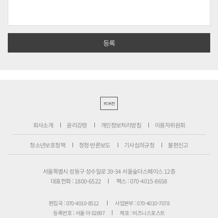
PC버전
회사소개
윤리강령
개인정보처리방침
이용자위원회
청소년보호정책
정정·반론보도
기사심의규정
불편신고
서울특별시 성동구 성수일로 39-34 서울숲더스페이스 12층
대표전화 : 1800-6522
팩스 : 070-4015-8658
편집국 : 070-4010-8512
사업본부 : 070-4010-7078
등록번호 : 서울 아 02897
제호 : 비즈니스포스트