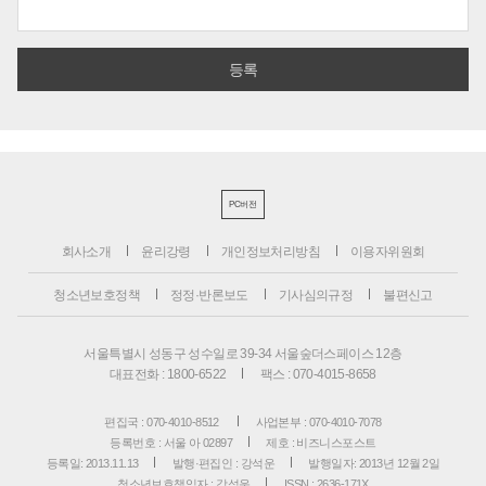
PC버전
회사소개
윤리강령
개인정보처리방침
이용자위원회
청소년보호정책
정정·반론보도
기사심의규정
불편신고
서울특별시 성동구 성수일로 39-34 서울숲더스페이스 12층
대표전화 : 1800-6522
팩스 : 070-4015-8658
편집국 : 070-4010-8512
사업본부 : 070-4010-7078
등록번호 : 서울 아 02897
제호 : 비즈니스포스트
등록일: 2013.11.13
발행·편집인 : 강석운
발행일자: 2013년 12월 2일
청소년보호책임자 : 강석운
ISSN : 2636-171X