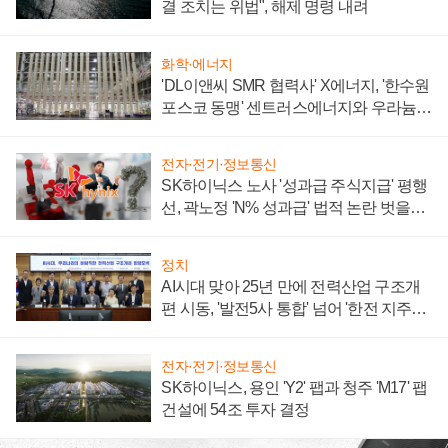
결 조치는 위법", 해제 명령 내려
화학·에너지
'DL이앤씨 SMR 협력사' X에너지, '한수원
포스코 동맹' 센트러스에너지와 우라늄
계약 체결
전자·전기·정보통신
SK하이닉스 노사 '성과급 주식지급' 평행
선, 곽노정 'N% 성과급' 법적 논란 벗을지
주목
정치
AI시대 맞아 25년 만에 전력산업 구조개
편 시동, '발전5사 통합' 넘어 '한전 지주사'
재편론도
전자·전기·정보통신
SK하이닉스, 용인 'Y2' 팹과 청주 'M17' 팹
건설에 54조 투자 결정