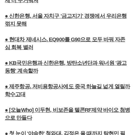
제 더 무거워져
● 신한은행, 서울 자치구 '금고지기' 경쟁에서 우리은행
꺾지 못해
● 현대차 제네시스, EQ900를 G90으로 모두 바꿔 자존
심 회복 별러
● KB국민은행과 신한은행, 방탄소년단과 워너원 '광고
동행' 계속할까
● 제주항공, 저비용항공사에도 중국 하늘길 넓게 열릴까
학수고대
● [오늘Who] 이두현, 비보존을 텔콘RF제약 바이오 첨병
으로 만들다
● 첫 눈이 '야속한' 청와대, 김정은 올 때까지 탁현민 필