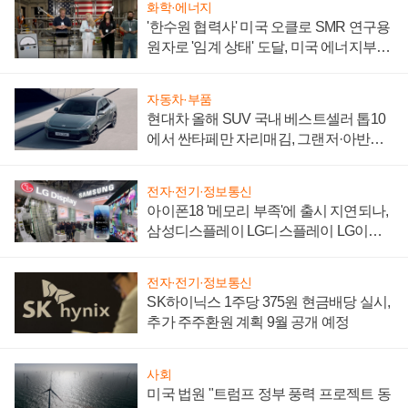
화학·에너지
'한수원 협력사' 미국 오클로 SMR 연구용
원자로 '임계 상태' 도달, 미국 에너지부
"중요한 이정표"
자동차·부품
현대차 올해 SUV 국내 베스트셀러 톱10
에서 싼타페만 자리매김, 그랜저·아반떼
'세단 쌍끌이'로 내수 방어
전자·전기·정보통신
아이폰18 '메모리 부족'에 출시 지연되나,
삼성디스플레이 LG디스플레이 LG이노
텍 '탈애플' 수익 다각화 속도
전자·전기·정보통신
SK하이닉스 1주당 375원 현금배당 실시,
추가 주주환원 계획 9월 공개 예정
사회
미국 법원 "트럼프 정부 풍력 프로젝트 동