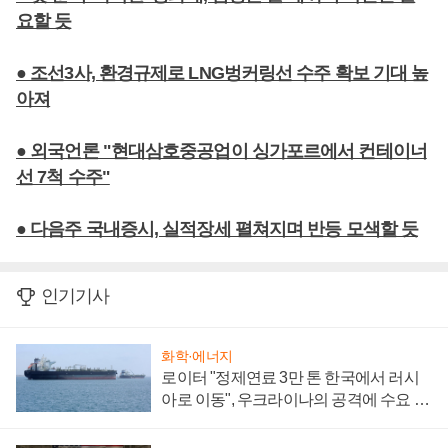
요할 듯
● 조선3사, 환경규제로 LNG벙커링선 수주 확보 기대 높
아져
● 외국언론 "현대삼호중공업이 싱가포르에서 컨테이너
선 7척 수주"
● 다음주 국내증시, 실적장세 펼쳐지며 반등 모색할 듯
인기기사
화학·에너지
로이터 "정제연료 3만 톤 한국에서 러시
아로 이동", 우크라이나의 공격에 수요 늘
어