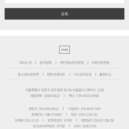
PC버전
회사소개
윤리강령
개인정보처리방침
이용자위원회
청소년보호정책
정정·반론보도
기사심의규정
불편신고
서울특별시 성동구 성수일로 39-34 서울숲더스페이스 12층
대표전화 : 1800-6522
팩스 : 070-4015-8658
편집국 : 070-4010-8512
사업본부 : 070-4010-7078
등록번호 : 서울 아 02897
제호 : 비즈니스포스트
등록일: 2013.11.13
발행·편집인 : 강석운
발행일자: 2013년 12월 2일
청소년보호책임자 : 강석운
ISSN : 2636-171X