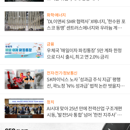
화학·에너지
'DL이앤씨 SMR 협력사' X에너지, '한수원 포
스코 동맹' 센트러스에너지와 우라늄 계약
체결
금융
우체국 '매일이자 파킹통장' 5만 계좌 한정
으로 다시 출시, 최고 연 2.0% 금리
전자·전기·정보통신
SK하이닉스 노사 '성과급 주식 지급' 평행
선, 곽노정 'N% 성과급' 법적 논란 벗을지 주
목
정치
AI시대 맞아 25년 만에 전력산업 구조개편
시동, '발전5사 통합' 넘어 '한전 지주사' 재편
론도