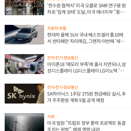
'한수원 협력사' 미국 오클로 SMR 연구용 원
자로 '임계 상태' 도달, 미국 에너지부 "중요
한 이정표"
자동차·부품
현대차 올해 SUV 국내 베스트셀러 톱10에
서 싼타페만 자리매김, 그랜저·아반떼 '세단
쌍끌이'로 내수 방어
전자·전기·정보통신
아이폰18 '메모리 부족'에 출시 지연되나, 삼
성디스플레이 LG디스플레이 LG이노텍 '탈
애플' 수익 다각화 속도
전자·전기·정보통신
SK하이닉스 1주당 375원 현금배당 실시, 추
가 주주환원 계획 9월 공개 예정
사회
미국 법원 "트럼프 정부 풍력 프로젝트 동결
조치는 위법", 해제 명령 내려