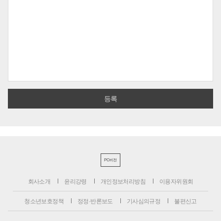
PC버전
회사소개
윤리강령
개인정보처리방침
이용자위원회
청소년보호정책
정정·반론보도
기사심의규정
불편신고