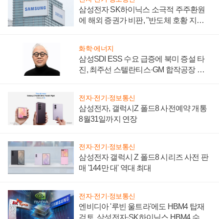
삼성전자 SK하이닉스 소극적 주주환원
에 해외 증권가 비판, "반도체 호황 지속
성 의문"
화학·에너지
삼성SDI ESS 수요 급증에 북미 증설 타
진, 최주선 스텔란티스·GM 합작공장 건
설 재추진하나
전자·전기·정보통신
삼성전자, 갤럭시Z 폴드8 사전예약 개통
8월31일까지 연장
전자·전기·정보통신
삼성전자 갤럭시 Z 폴드8 시리즈 사전 판
매 '144만 대' 역대 최대
전자·전기·정보통신
엔비디아 '루빈 울트라'에도 HBM4 탑재
검토, 삼성전자·SK하이닉스 HBM4 수율