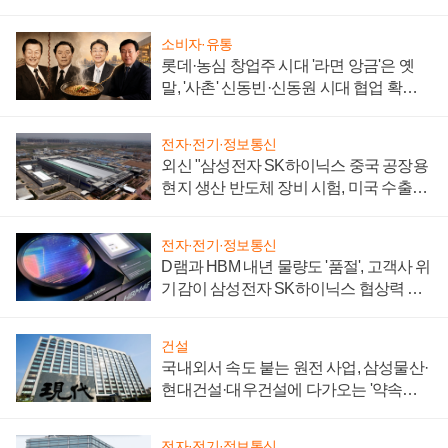
소비자·유통
롯데·농심 창업주 시대 '라면 앙금'은 옛
말, '사촌' 신동빈·신동원 시대 협업 확대
일로
전자·전기·정보통신
외신 "삼성전자 SK하이닉스 중국 공장용
현지 생산 반도체 장비 시험, 미국 수출통
제 대비"
전자·전기·정보통신
D램과 HBM 내년 물량도 '품절', 고객사 위
기감이 삼성전자 SK하이닉스 협상력 더
키워
건설
국내외서 속도 붙는 원전 사업, 삼성물산·
현대건설·대우건설에 다가오는 '약속의
시간'
전자·전기·정보통신