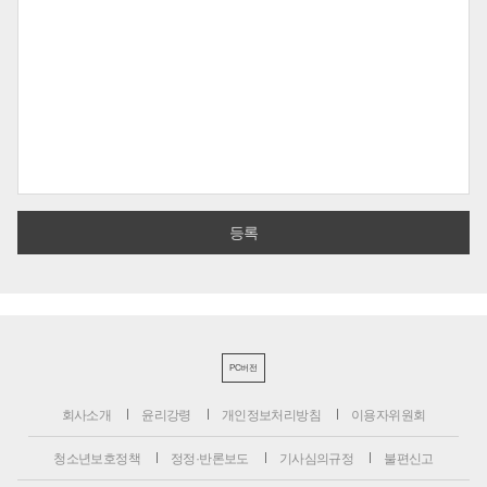
PC버전
회사소개
윤리강령
개인정보처리방침
이용자위원회
청소년보호정책
정정·반론보도
기사심의규정
불편신고