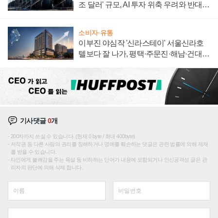
조 달러' 규모, AI 투자 위축 우려와 반대
신호
소비자·유통
이부진 야심작 '신라스테이' 서울신라호
텔보다 잘 나가, 평택·주문진·해남·건대로
성장판 더 넓힌다
기사댓글
0
개
200자까지 쓰실 수 있습니다. (현재 0 byte / 최대 400byte)
저작권 등 다른 사람의 권리를 침해하거나 명예를 훼손하는 댓글은 관련 법률에 의해 제재
를 받을 수 있습니다.
타인에게 불쾌감을 주는 욕설 등 비하하는 단어가 내용에 포함되거나 인신공격성 글은 관
리자의 판단에 의해 삭제 합니다.