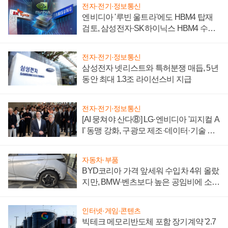
전자·전기·정보통신
엔비디아 '루빈 울트라'에도 HBM4 탑재
검토, 삼성전자·SK하이닉스 HBM4 수율
에 주도권 갈린다
전자·전기·정보통신
삼성전자 넷리스트와 특허분쟁 매듭, 5년
동안 최대 1.3조 라이선스비 지급
전자·전기·정보통신
[AI 뭉쳐야 산다⑧] LG·엔비디아 '피지컬 A
I' 동맹 강화, 구광모 제조·데이터·기술 결
집해 종합 로보틱스 기업으로
자동차·부품
BYD코리아 가격 앞세워 수입차 4위 올랐
지만, BMW·벤츠보다 높은 공임비에 소비
자 불만 폭발
인터넷·게임·콘텐츠
빅테크 메모리반도체 포함 장기계약 '2.7