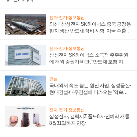
전자·전기·정보통신
외신 "삼성전자 SK하이닉스 중국 공장용
현지 생산 반도체 장비 시험, 미국 수출통
제 대비"
전자·전기·정보통신
삼성전자 SK하이닉스 소극적 주주환원
에 해외 증권가 비판, "반도체 호황 지속
성 의문"
건설
국내외서 속도 붙는 원전 사업, 삼성물산·
현대건설·대우건설에 다가오는 '약속의
시간'
전자·전기·정보통신
삼성전자, 갤럭시Z 폴드8 사전예약 개통
8월31일까지 연장