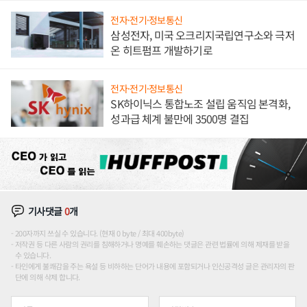
전자·전기·정보통신
삼성전자, 미국 오크리지국립연구소와 극저
온 히트펌프 개발하기로
전자·전기·정보통신
SK하이닉스 통합노조 설립 움직임 본격화,
성과급 체계 불만에 3500명 결집
기사댓글
0
개
200자까지 쓰실 수 있습니다. (현재 0 byte / 최대 400byte)
저작권 등 다른 사람의 권리를 침해하거나 명예를 훼손하는 댓글은 관련 법률에 의해 제재를 받을
수 있습니다.
타인에게 불쾌감을 주는 욕설 등 비하하는 단어가 내용에 포함되거나 인신공격성 글은 관리자의 판
단에 의해 삭제 합니다.