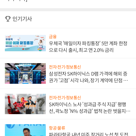
인기기사
금융
우체국 '매일이자 파킹통장' 5만 계좌 한정
으로 다시 출시, 최고 연 2.0% 금리
전자·전기·정보통신
삼성전자 SK하이닉스 D램 가격에 해외 증
권가 '고점' 시각 나와, 장기 계약에 단점 부
각
전자·전기·정보통신
SK하이닉스 노사 '성과급 주식 지급' 평행
선, 곽노정 'N% 성과급' 법적 논란 벗을지 주
목
항공·물류
파라타항공 내년 미주 장거리 노선 첫 도전,