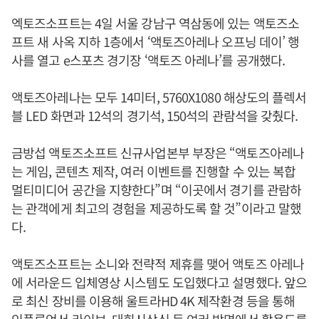
엑토즈소프트는 4일 서울 강남구 역삼동에 있는 액토즈소
프트 새 사옥 지하 1층에서 ‘액토즈아레나 오프닝 데이’ 행
사를 열고 e스포츠 경기장 ‘액토즈 아레나’를 공개했다.
액토즈아레나는 모두 14미터, 5760X1080 해상도의 플렉서
블 LED 화면과 12석의 경기석, 150석의 관람석을 갖췄다.
금방섭 액토즈소프트 신규사업본부 부장은 “액토즈아레나
는 게임, 콘텐츠 제작, 여러 이벤트를 진행할 수 있는 복합
멀티미디어 공간을 지향한다”며 “이곳에서 경기를 관람하
는 관객에게 최고의 경험을 제공하도록 할 것”이라고 말했
다.
액토즈소프트는 소니와 전략적 제휴를 맺어 액토즈 아레나
에 서라운드 입체영상 시스템도 도입했다고 설명했다. 앞으
로 최신 장비를 이용해 울트라HD 4K 제작환경 등을 통해