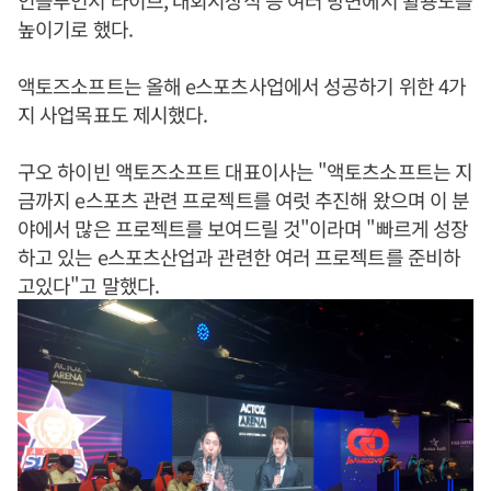
인플루언서 라이브, 대회시상식 등 여러 방면에서 활용도를
높이기로 했다.
액토즈소프트는 올해 e스포츠사업에서 성공하기 위한 4가
지 사업목표도 제시했다.
구오 하이빈 액토즈소프트 대표이사는 "액토츠소프트는 지
금까지 e스포츠 관련 프로젝트를 여럿 추진해 왔으며 이 분
야에서 많은 프로젝트를 보여드릴 것"이라며 "빠르게 성장
하고 있는 e스포츠산업과 관련한 여러 프로젝트를 준비하
고있다"고 말했다.