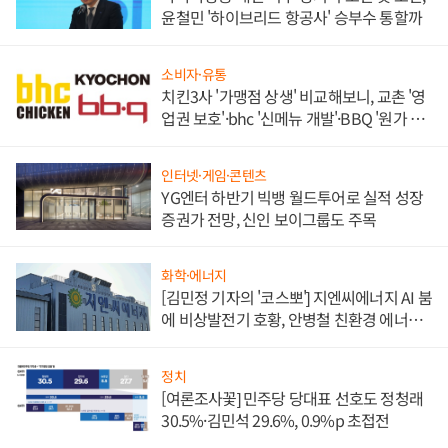
윤철민 '하이브리드 항공사' 승부수 통할까
소비자·유통
치킨3사 '가맹점 상생' 비교해보니, 교촌 '영
업권 보호'·bhc '신메뉴 개발'·BBQ '원가 부
담'
인터넷·게임·콘텐츠
YG엔터 하반기 빅뱅 월드투어로 실적 성장
증권가 전망, 신인 보이그룹도 주목
화학·에너지
[김민정 기자의 '코스뽀'] 지엔씨에너지 AI 붐
에 비상발전기 호황, 안병철 친환경 에너지
발전전문기업 향한다
정치
[여론조사꽃] 민주당 당대표 선호도 정청래
30.5%·김민석 29.6%, 0.9%p 초접전