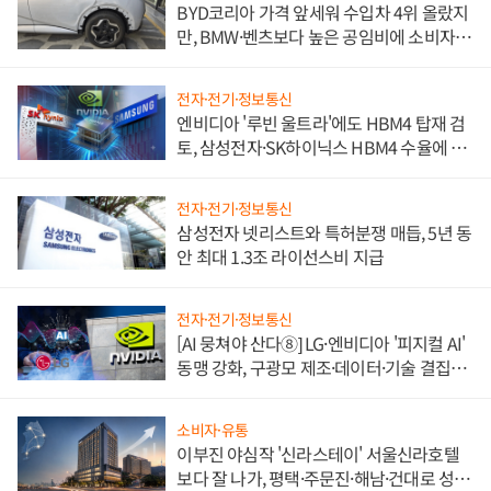
BYD코리아 가격 앞세워 수입차 4위 올랐지
만, BMW·벤츠보다 높은 공임비에 소비자
불만 폭발
전자·전기·정보통신
엔비디아 '루빈 울트라'에도 HBM4 탑재 검
토, 삼성전자·SK하이닉스 HBM4 수율에 주
도권 갈린다
전자·전기·정보통신
삼성전자 넷리스트와 특허분쟁 매듭, 5년 동
안 최대 1.3조 라이선스비 지급
전자·전기·정보통신
[AI 뭉쳐야 산다⑧] LG·엔비디아 '피지컬 AI'
동맹 강화, 구광모 제조·데이터·기술 결집
해 종합 로보틱스 기업으로
소비자·유통
이부진 야심작 '신라스테이' 서울신라호텔
보다 잘 나가, 평택·주문진·해남·건대로 성