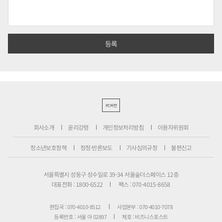
PC버전
회사소개
윤리강령
개인정보처리방침
이용자위원회
청소년보호정책
정정·반론보도
기사심의규정
불편신고
서울특별시 성동구 성수일로 39-34 서울숲더스페이스 12층
대표전화 : 1800-6522
팩스 : 070-4015-8658
편집국 : 070-4010-8512
사업본부 : 070-4010-7078
등록번호 : 서울 아 02897
제호 : 비즈니스포스트