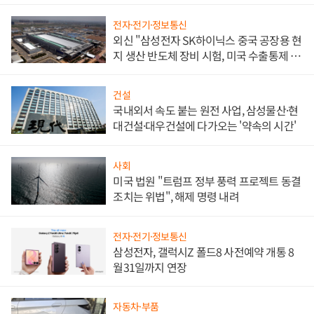
전자·전기·정보통신
외신 "삼성전자 SK하이닉스 중국 공장용 현
지 생산 반도체 장비 시험, 미국 수출통제 대
비"
건설
국내외서 속도 붙는 원전 사업, 삼성물산·현
대건설·대우건설에 다가오는 '약속의 시간'
사회
미국 법원 "트럼프 정부 풍력 프로젝트 동결
조치는 위법", 해제 명령 내려
전자·전기·정보통신
삼성전자, 갤럭시Z 폴드8 사전예약 개통 8
월31일까지 연장
자동차·부품