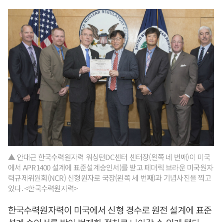
▲ 안대근 한국수력원자력 워싱턴DC센터 센터장(왼쪽 네 번째)이 미국
에서 APR1400 설계에 표준설계승인서)를 받고 페더릭 브라운 미국원자
력규제위원회(NCR) 신형원자로 국장(왼쪽 세 번째)과 기념사진을 찍고
있다. <한국수력원자력>
한국수력원자력이 미국에서 신형 경수로 원전 설계에 표준