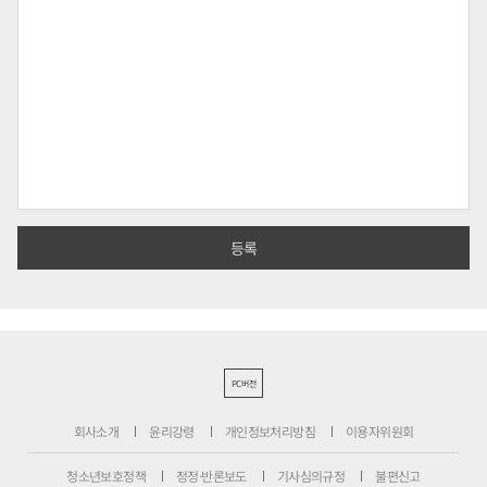
PC버전
회사소개
윤리강령
개인정보처리방침
이용자위원회
청소년보호정책
정정·반론보도
기사심의규정
불편신고