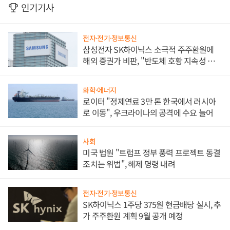
인기기사
전자·전기·정보통신
삼성전자 SK하이닉스 소극적 주주환원에
해외 증권가 비판, "반도체 호황 지속성 의
문"
화학·에너지
로이터 "정제연료 3만 톤 한국에서 러시아
로 이동", 우크라이나의 공격에 수요 늘어
사회
미국 법원 "트럼프 정부 풍력 프로젝트 동결
조치는 위법", 해제 명령 내려
전자·전기·정보통신
SK하이닉스 1주당 375원 현금배당 실시, 추
가 주주환원 계획 9월 공개 예정