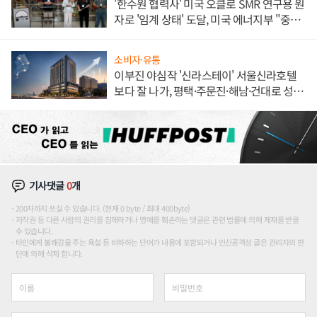
'한수원 협력사' 미국 오클로 SMR 연구용 원
자로 '임계 상태' 도달, 미국 에너지부 "중요
한 이정표"
소비자·유통
이부진 야심작 '신라스테이' 서울신라호텔
보다 잘 나가, 평택·주문진·해남·건대로 성
장판 더 넓힌다
기사댓글
0
개
200자까지 쓰실 수 있습니다. (현재 0 byte / 최대 400byte)
저작권 등 다른 사람의 권리를 침해하거나 명예를 훼손하는 댓글은 관련 법률에 의해 제재를 받을
수 있습니다.
타인에게 불쾌감을 주는 욕설 등 비하하는 단어가 내용에 포함되거나 인신공격성 글은 관리자의 판
단에 의해 삭제 합니다.