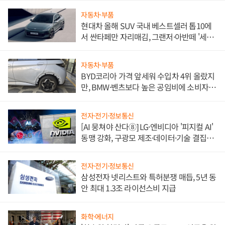
자동차·부품
현대차 올해 SUV 국내 베스트셀러 톱10에
서 싼타페만 자리매김, 그랜저·아반떼 '세단
쌍끌이'로 내수 방어
자동차·부품
BYD코리아 가격 앞세워 수입차 4위 올랐지
만, BMW·벤츠보다 높은 공임비에 소비자
불만 폭발
전자·전기·정보통신
[AI 뭉쳐야 산다⑧] LG·엔비디아 '피지컬 AI'
동맹 강화, 구광모 제조·데이터·기술 결집
해 종합 로보틱스 기업으로
전자·전기·정보통신
삼성전자 넷리스트와 특허분쟁 매듭, 5년 동
안 최대 1.3조 라이선스비 지급
화학·에너지