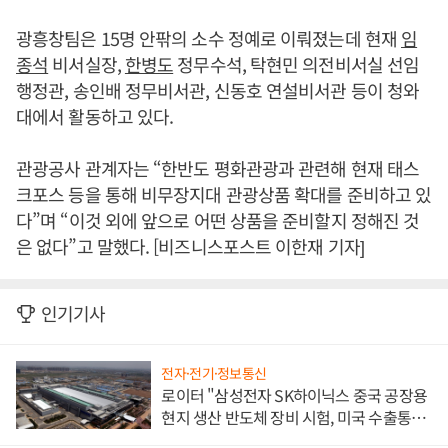
광흥창팀은 15명 안팎의 소수 정예로 이뤄졌는데 현재
임
종석
비서실장,
한병도
정무수석, 탁현민 의전비서실 선임
행정관, 송인배 정무비서관, 신동호 연설비서관 등이 청와
대에서 활동하고 있다.
관광공사 관계자는 “한반도 평화관광과 관련해 현재 태스
크포스 등을 통해 비무장지대 관광상품 확대를 준비하고 있
다”며 “이것 외에 앞으로 어떤 상품을 준비할지 정해진 것
은 없다”고 말했다. [비즈니스포스트 이한재 기자]
인기기사
전자·전기·정보통신
로이터 "삼성전자 SK하이닉스 중국 공장용
현지 생산 반도체 장비 시험, 미국 수출통제
대비"