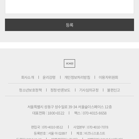
PC버전
회사소개
윤리강령
개인정보처리방침
이용자위원회
청소년보호정책
정정·반론보도
기사심의규정
불편신고
서울특별시 성동구 성수일로 39-34 서울숲더스페이스 12층
대표전화 : 1800-6522
팩스 : 070-4015-8658
편집국 : 070-4010-8512
사업본부 : 070-4010-7078
등록번호 : 서울 아 02897
제호 : 비즈니스포스트