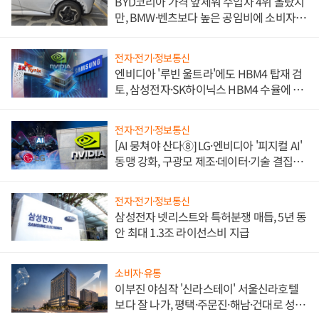
BYD코리아 가격 앞세워 수입차 4위 올랐지
만, BMW·벤츠보다 높은 공임비에 소비자
불만 폭발
전자·전기·정보통신
엔비디아 '루빈 울트라'에도 HBM4 탑재 검
토, 삼성전자·SK하이닉스 HBM4 수율에 주
도권 갈린다
전자·전기·정보통신
[AI 뭉쳐야 산다⑧] LG·엔비디아 '피지컬 AI'
동맹 강화, 구광모 제조·데이터·기술 결집
해 종합 로보틱스 기업으로
전자·전기·정보통신
삼성전자 넷리스트와 특허분쟁 매듭, 5년 동
안 최대 1.3조 라이선스비 지급
소비자·유통
이부진 야심작 '신라스테이' 서울신라호텔
보다 잘 나가, 평택·주문진·해남·건대로 성