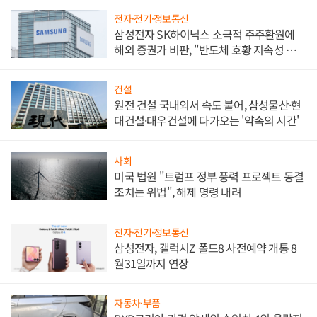
전자·전기·정보통신
삼성전자 SK하이닉스 소극적 주주환원에
해외 증권가 비판, "반도체 호황 지속성 의
문"
건설
원전 건설 국내외서 속도 붙어, 삼성물산·현
대건설·대우건설에 다가오는 '약속의 시간'
사회
미국 법원 "트럼프 정부 풍력 프로젝트 동결
조치는 위법", 해제 명령 내려
전자·전기·정보통신
삼성전자, 갤럭시Z 폴드8 사전예약 개통 8
월31일까지 연장
자동차·부품