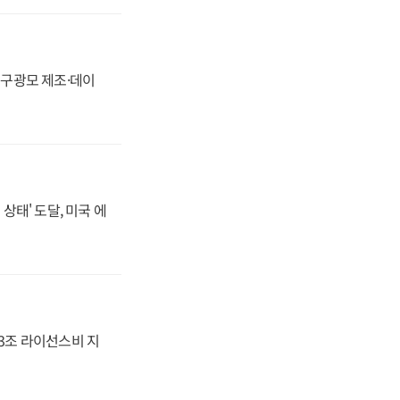
화, 구광모 제조·데이
상태' 도달, 미국 에
.3조 라이선스비 지