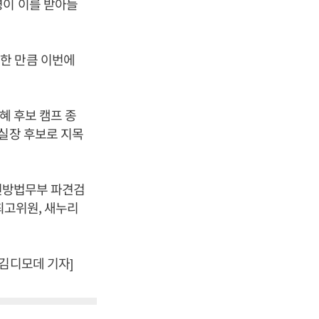
령이 이를 받아들
한 만큼 이번에
혜 후보 캠프 종
서실장 후보로 지목
 연방법무부 파견검
최고위원, 새누리
김디모데 기자]