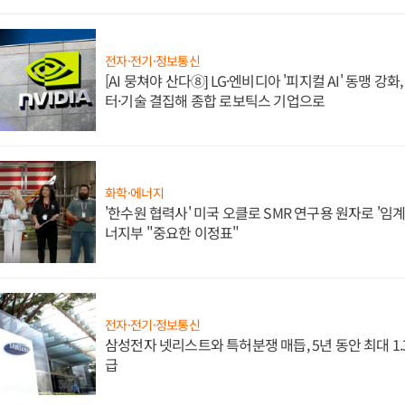
전자·전기·정보통신
[AI 뭉쳐야 산다⑧] LG·엔비디아 '피지컬 AI' 동맹 강
터·기술 결집해 종합 로보틱스 기업으로
화학·에너지
'한수원 협력사' 미국 오클로 SMR 연구용 원자로 '임계 
너지부 "중요한 이정표"
전자·전기·정보통신
삼성전자 넷리스트와 특허분쟁 매듭, 5년 동안 최대 1
급